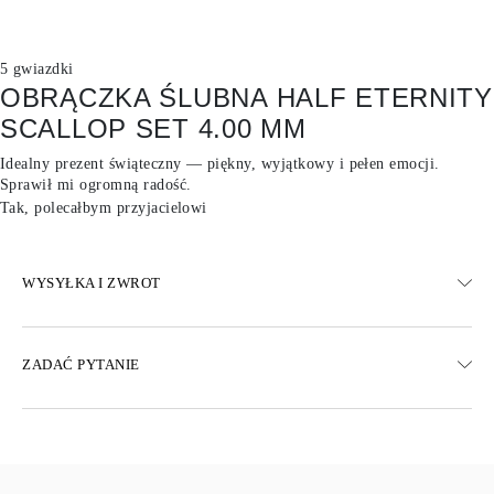
5 gwiazdki
OBRĄCZKA ŚLUBNA HALF ETERNITY
SCALLOP SET 4.00 MM
Idealny prezent świąteczny — piękny, wyjątkowy i pełen emocji.
Sprawił mi ogromną radość.
Tak, polecałbym przyjacielowi
WYSYŁKA I ZWROT
WYSYŁKA
ZADAĆ PYTANIE
Darmowa dostawa 23 dni roboczych
Dostępne są również opcje dostawy ekspresowej
Dostarczamy do Austrii, Belgii, Bułgarii, Danii, Estonii, Finlandii,
Niemiec, Grecji, Węgier, Łotwy, Litwy, Luksemburga, Holandii,
Polski, Rumunii, Słowacji, Słowenii, Szwecji, Chorwacji, Francji,