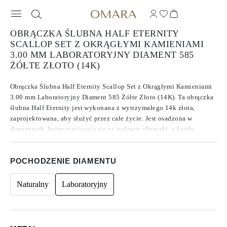
OBRĄCZKA ŚLUBNA HALF ETERNITY
SCALLOP SET Z OKRĄGŁYMI KAMIENIAMI
3.00 MM LABORATORYJNY DIAMENT 585
ŻÓŁTE ZŁOTO (14K)
Obrączka Ślubna Half Eternity Scallop Set z Okrągłymi Kamieniami
3.00 mm Laboratoryjny Diament 585 Żółte Złoto (14K). Ta obrączka
ślubna Half Eternity jest wykonana z wytrzymałego 14k złota,
zaprojektowana, aby służyć przez całe życie. Jest osadzona w
diamentach, które rozciągają się na połowie obrączki, a każdy
diament został wybrany ze względu na swoją imponującą jakość. Z
średnią barwą F/G, czystością VVS/VS i szlifem ocenianym jako
POCHODZENIE DIAMENTU
doskonały do idealnego, te diamenty oferują niezwykły blask, który
poprawia ogólny wygląd obrączki.
Naturalny
Laboratoryjny