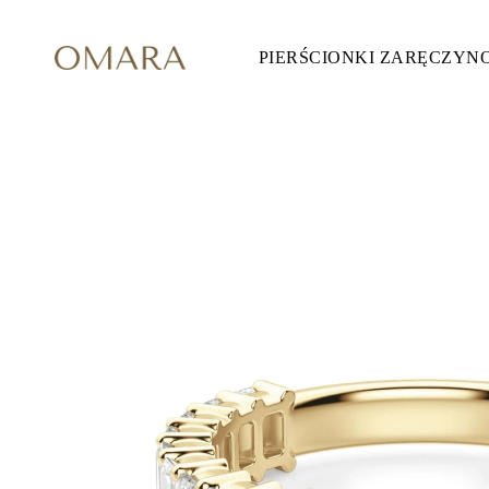
PIERŚCIONKI ZARĘCZYN
Pierścionki Zaręczynowe
STYL
Accented
Halo
Hidden Halo
Solitaire
Glam
Petite
Vintage
3 Kamieni
Zobacz Wszystkie
SZLIF KAMIENIA
Okrągły
Księżniczka
Poduszka
Owalny
Szmaragdowy
Markiza
Gruszka
Zobacz Wszystkie
METALY & KOLORY
Żółte Złoto