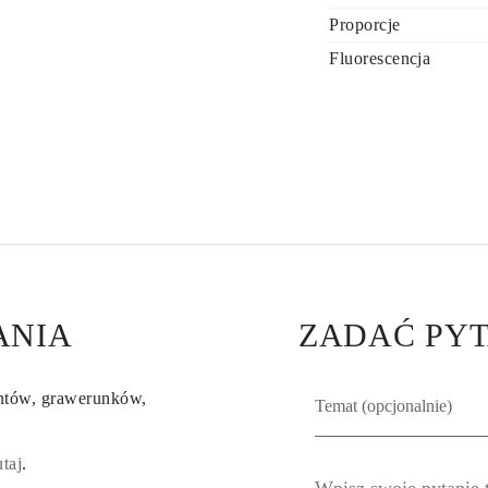
Proporcje
Fluorescencja
ANIA
ZADAĆ PYT
entów, grawerunków,
utaj
.