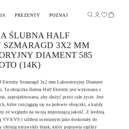
IA
PREZENTY
POZNAJ
A ŚLUBNA HALF
Y SZMARAGD 3X2 MM
ORYJNY DIAMENT 585
OTO (14K)
f Eternity Szmaragd 3x2 mm Laboratoryjny Diament
). Ta obrączka ślubna Half Eternity jest wykonana z
a, zaprojektowana, aby służyć przez całe życie. Jest
h, które rozciągają się na połowie obrączki, a każdy
ny ze względu na swoją imponującą jakość. Z średnią
ią VVS/VS i szlifem ocenianym jako doskonały do
ty oferują niezwykły blask, który poprawia ogólny