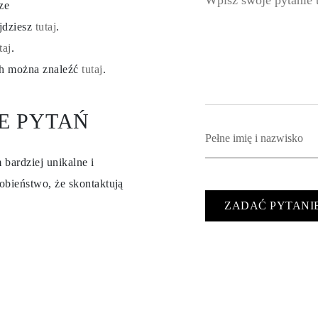
ze
ajdziesz
tutaj
.
taj
.
ch można znaleźć
tutaj
.
E PYTAŃ
 bardziej unikalne i
obieństwo, że skontaktują
ZADAĆ PYTANI