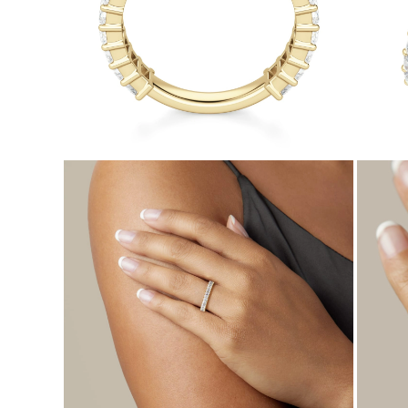
Naszyjniki
Bransoletki
Kolczyki
Zobacz Wszystkie
DIAMENTOWE PIERŚIONKI
Fashion
Klasyczne
Eternity
Litery
Zobacz Wszystkie
DIAMENTOWE NASZYJNIKI
Solitaire
Litery
Liczby
Zobacz Wszystkie
DIAMENTOWE BRANSOLETKI
Tennis
Zobacz Wszystkie
DIAMENTOWE KOLCZYKI
Kolczyki Sztyfty
Wiszące
Koła
Fashion
Zobacz Wszystkie
BIŻUTERIA