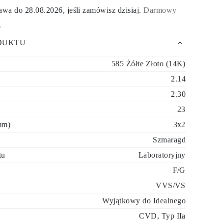
tawa do
28.08.2026
, jeśli zamówisz dzisiaj
.
Darmowy
.
DUKTU
585 Żółte Złoto (14K)
2.14
2.30
23
mm)
3x2
Szmaragd
tu
Laboratoryjny
F/G
VVS/VS
Wyjątkowy do Idealnego
CVD, Typ IIa