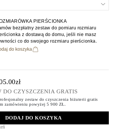
OZMIARÓWKA PIERŚCIONKA
amów bezpłatny zestaw do pomiaru rozmiaru
erścionka z dostawą do domu, jeśli nie masz
ewności co do swojego rozmiaru pierścionka.
odaj do koszyka
05.00zł
 DO CZYSZCZENIA GRATIS
ofesjonalny zestaw do czyszczenia biżuterii gratis
ym zamówieniu
powyżej 5 900 ZŁ.
DODAJ DO KOSZYKA
zeń