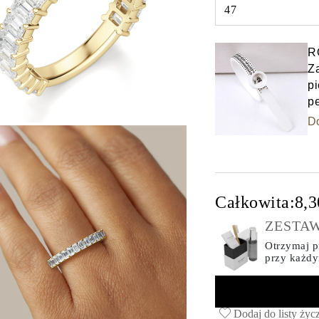
47
Select input
R
Z
pi
p
D
Całkowita:
8,3
ZESTAW
Otrzymaj pr
przy każd
Dodaj do listy życ