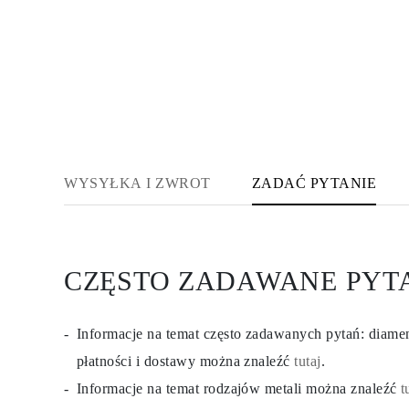
KOLCZYKI
Kolczyki Sztyfty
Wiszące
Koła
Fashion
Zobacz Wszystkie
TYP METALU
Złota Biżuteria
Platynowa Biżuteria
Srebrna Biżuteria
Zobacz Wszystkie
WYSYŁKA I ZWROT
ZADAĆ PYTANIE
PREZENTY
PREZENTY
Pierścionki na Prezent
Naszyjniki na Prezent
Kolczyki na Prezent
CZĘSTO ZADAWANE PYT
Bransoletki na Prezent
Zawieszki Charms
Pielęgnacja biżuterii
Karta Podarunkowa
Informacje na temat często zadawanych pytań: diam
Zobacz Wszystkie
POZNAJ
płatności i dostawy można znaleźć
tutaj
.
Edukacja
Informacje na temat rodzajów metali można znaleźć
t
Przewodnik po Diamentach
Przelicznik Rozmiarów Diamentów