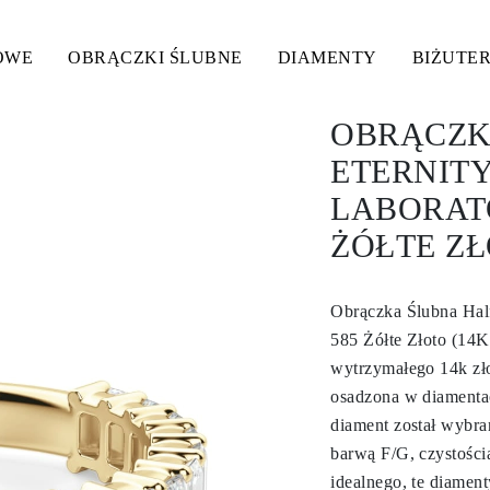
OWE
OBRĄCZKI ŚLUBNE
DIAMENTY
BIŻUTER
OBRĄCZK
ETERNIT
LABORAT
ŻÓŁTE ZŁ
Obrączka Ślubna Hal
585 Żółte Złoto (14K
wytrzymałego 14k złot
osadzona w diamentac
diament został wybra
barwą F/G, czystośc
idealnego, te diamen