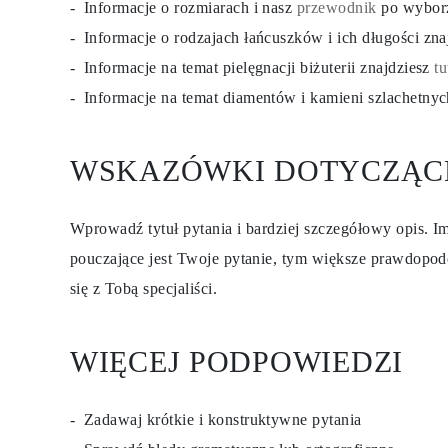
Informacje o rozmiarach i nasz
przewodnik
po wybor
Certyfikacja
Rozmiary pierścionków i tabele
Informacje o rodzajach łańcuszków i ich długości zn
Rozmiary łańcuszków naszyjników
Informacje na temat pielęgnacji biżuterii znajdziesz
tu
Rozmiary łańcuszków bransoletek
Rozmiary mankietów
Informacje na temat diamentów i kamieni szlachetny
Rodzaje Metali i Puncy
Personalizacja
Konkurencyjne ceny
O nas
WSKAZÓWKI DOTYCZĄC
Najczęściej zadawane pytania
Usługi
Projektowanie na zamówienie
Wprowadź tytuł pytania i bardziej szczegółowy opis. Im
Proces produkcji
Dostawa i czas realizacji
pouczające jest Twoje pytanie, tym większe prawdopod
Nasza gwarancja
Zwroty
się z Tobą specjaliści.
Naprawa i Przeróbka rozmiaru
Mapa zasięgu dostaw
Metody płatności
WIĘCEJ PODPOWIEDZI
Pielęgnacja biżuterii
Zadawaj krótkie i konstruktywne pytania