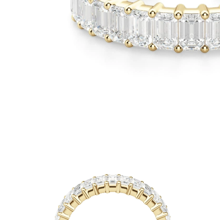
Białe Złoto
Różowe Złoto
950 Platyna
Zobacz Wszystkie
OBRĄCZKI ŚLUBNE
OBRĄCZKI ŚLUBNE DAMSKIE
Klasyczne
Eternity
Fashion
Simple
Zobacz Wszystkie
OBRĄCZKI ŚLUBNE MĘSKIE
Klasyczne
Fashion
Simple
Zobacz Wszystkie
METALY & KOLORY
Żółte Złoto
Białe Złoto
Różowe Złoto
Platyna 950
Zobacz Wszystkie
DIAMENTY
KATEGORIA
Pierśionki