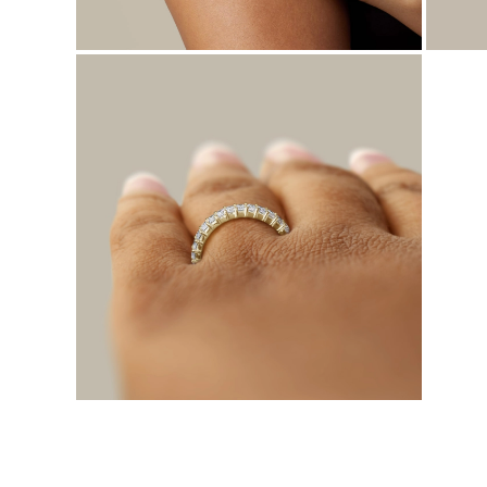
KATEGORIA
Pierśionki
Naszyjniki
Bransoletki
Kolczyki
Pielęgnacja Biżuterii
Zobacz Wszystkie
PIERŚIONKI
Pierścionki Zaręczynowe
Fashion
Klasyczne
Litery
Kamienie Szlachetne
Zobacz Wszystkie
NASZYJNIKI
Solitaire
Kamienie Szlachetne
Litery
Liczby
Zobacz Wszystkie
BRANSOLETKI
Tennis
Litery
Kamienie Szlachetne
Zobacz Wszystkie