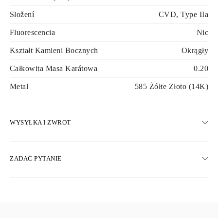
Složení
CVD, Type IIa
Fluorescencia
Nic
Kształt Kamieni Bocznych
Okrągły
Całkowita Masa Karátowa
0.20
Metal
585 Żółte Złoto (14K)
WYSYŁKA I ZWROT
WYSYŁKA
ZADAĆ PYTANIE
Darmowa dostawa 23 dni roboczych
Dostępne są również opcje dostawy ekspresowej
Dostarczamy do Austrii, Belgii, Bułgarii, Danii, Estonii, Finlandii,
Niemiec, Grecji, Węgier, Łotwy, Litwy, Luksemburga, Holandii,
Polski, Rumunii, Słowacji, Słowenii, Szwecji, Chorwacji, Francji,