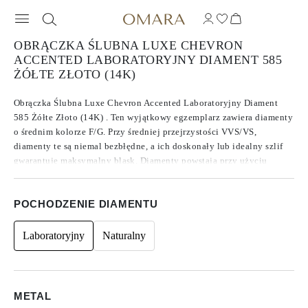
OBRĄCZKA ŚLUBNA LUXE CHEVRON
ACCENTED LABORATORYJNY DIAMENT 585
ŻÓŁTE ZŁOTO (14K)
Obrączka Ślubna Luxe Chevron Accented Laboratoryjny Diament
585 Żółte Złoto (14K) . Ten wyjątkowy egzemplarz zawiera diamenty
o średnim kolorze F/G. Przy średniej przejrzystości VVS/VS,
diamenty te są niemal bezbłędne, a ich doskonały lub idealny szlif
gwarantuje maksymalny blask. Diamenty powstają przy użyciu
technologii CVD typu IIa, która znana jest z produkcji najczystszych
Diamentów. Dzięki okrągłym kamieniom bocznym ten egzemplarz
POCHODZENIE DIAMENTU
ma całkowitą masę w karatach 0.20.
Laboratoryjny
Naturalny
METAL