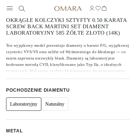
OKRĄGŁE KOLCZYKI SZTYFTY 0.50 KARATA
SCREW BACK MARTINI SET DIAMENT
LABORATORYJNY 585 ŻÓŁTE ZŁOTO (14K)
Ten wyjątkowy model prezentuje diamenty o barwie F/G, wyjątkowej
czystości VVS/VS oraz szlifie od Wyśmienitego do Idealnego — co
razem zapewnia niezwykły blask. Diamenty są laboratoryjnie
hodowane metodą CVD, klasyfikowane jako Typ IIa, o idealnych
proporcjach. Wykonane ze złota 14-karatowego, łączą nowoczesną
elegancję z ponadczasowym luksusem. Bez fluorescencji, diamenty
emanują czystym i jasnym blaskiem. Każdy kamień waży 0.25 ct, co
POCHODZENIE DIAMENTU
daje łączną masę 0.50 ct dla pary. Bezpieczne zapięcia na śrubkę
oraz solidne, nacinane trzpienie zapewniają trwały komfort i
niezawodne użytkowanie. Osadzone w oprawie typu martini, okrągły
Laboratoryjny
Naturalny
szlif jest pięknie podkreślony — oferując wyrafinowaną elegancję,
stworzoną do wygodnego noszenia przez cały dzień.
METAL