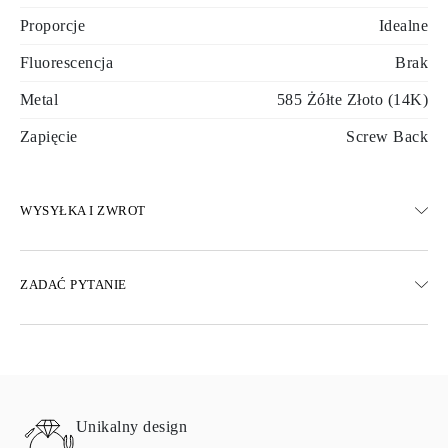
Proporcje
Idealne
Fluorescencja
Brak
Metal
585 Żółte Złoto (14K)
Zapięcie
Screw Back
WYSYŁKA I ZWROT
WYSYŁKA
ZADAĆ PYTANIE
Darmowa dostawa 23 dni roboczych
Dostępne są również opcje dostawy ekspresowej
Dostarczamy do Austrii, Belgii, Bułgarii, Danii, Estonii, Finlandii,
Niemiec, Grecji, Węgier, Łotwy, Litwy, Luksemburga, Holandii,
Polski, Rumunii, Słowacji, Słowenii, Szwecji, Chorwacji, Francji,
Włoch, Portugalii i Hiszpanii.
Unikalny design
Aby uzyskać szczegółowe informacje na temat metod wysyłki,