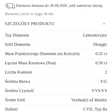
Darmowa dostawa do
28.08.2026
, jeśli zamówisz dzisiaj
.
Darmowy zwrot w ciągu 30 dni
.
SZCZEGÓŁY PRODUKTU
Typ Diamentu
Laboratoryjny
Szlif Diamentu
Okrągły
Masa Pojedynczego Diamentu (na Kolczyk)
0.25 ct
Łączna Masa Karatowa (Para)
0.50 ct
Liczba Kamieni
2
Średnia Barwa
F/G
Średnia Czystość
VVS/VS
Średni Szlif
Vynikající až Idealny
Složení
CVD, Typ IIa