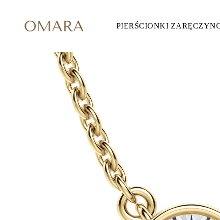
PIERŚCIONKI ZARĘCZYN
Pierścionki Zaręczynowe
STYL
Accented
Halo
Hidden Halo
Solitaire
Glam
Petite
Vintage
3 Kamieni
Zobacz Wszystkie
SZLIF KAMIENIA
Okrągły
Księżniczka
Poduszka
Owalny
Szmaragdowy
Markiza
Gruszka
Zobacz Wszystkie
METALY & KOLORY
Żółte Złoto