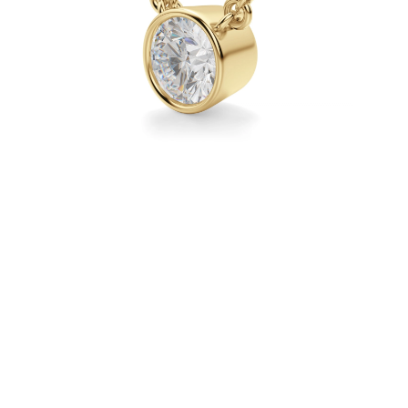
Naszyjniki
Bransoletki
Kolczyki
Zobacz Wszystkie
DIAMENTOWE PIERŚIONKI
Fashion
Klasyczne
Eternity
Litery
Zobacz Wszystkie
DIAMENTOWE NASZYJNIKI
Solitaire
Litery
Liczby
Zobacz Wszystkie
DIAMENTOWE BRANSOLETKI
Tennis
Zobacz Wszystkie
DIAMENTOWE KOLCZYKI
Kolczyki Sztyfty
Wiszące
Koła
Fashion
Zobacz Wszystkie
BIŻUTERIA