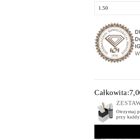
1.50
Select input
D
Do
IG
Wy
Całkowita:
7,0
ZESTAW
Otrzymaj pr
przy każd