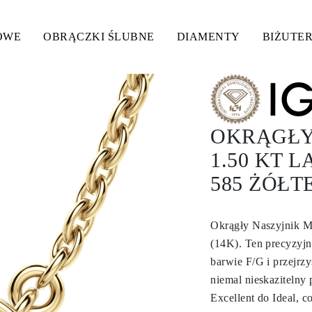
OWE
OBRĄCZKI ŚLUBNE
DIAMENTY
BIŻUTER
OKRĄGŁY
1.50 KT 
585 ŻÓŁT
Okrągły Naszyjnik Ma
(14K). Ten precyzyjn
barwie F/G i przejrz
niemal nieskazitelny
Excellent do Ideal,