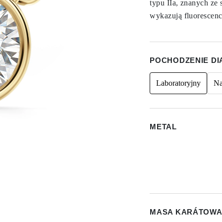
typu IIa, znanych ze 
wykazują fluorescenc
POCHODZENIE D
Laboratoryjny
Na
METAL
MASA KARÁTOWA