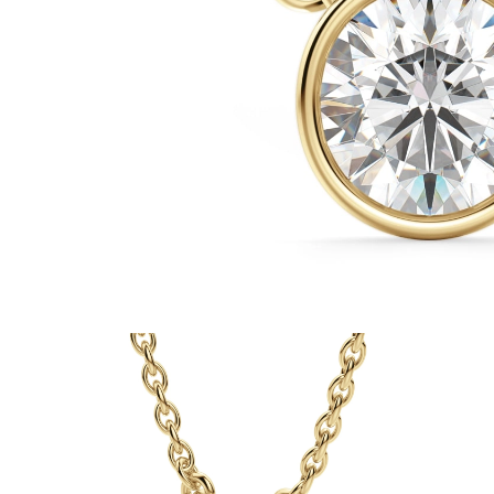
Białe Złoto
Różowe Złoto
950 Platyna
Zobacz Wszystkie
OBRĄCZKI ŚLUBNE
OBRĄCZKI ŚLUBNE DAMSKIE
Klasyczne
Eternity
Fashion
Simple
Zobacz Wszystkie
OBRĄCZKI ŚLUBNE MĘSKIE
Klasyczne
Fashion
Simple
Zobacz Wszystkie
METALY & KOLORY
Żółte Złoto
Białe Złoto
Różowe Złoto
Platyna 950
Zobacz Wszystkie
DIAMENTY
KATEGORIA
Pierśionki