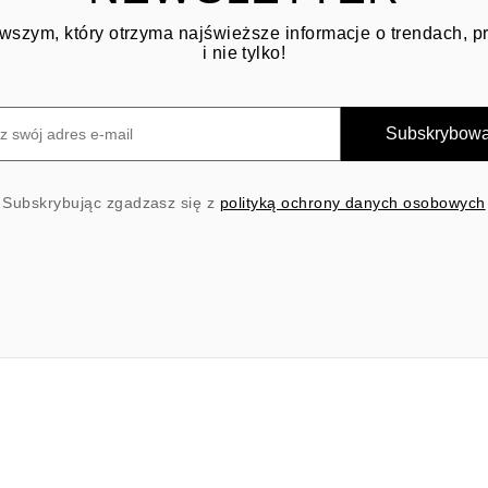
wszym, który otrzyma najświeższe informacje o trendach, 
i nie tylko!
Subskrybow
Subskrybując zgadzasz się z
polityką ochrony danych osobowych