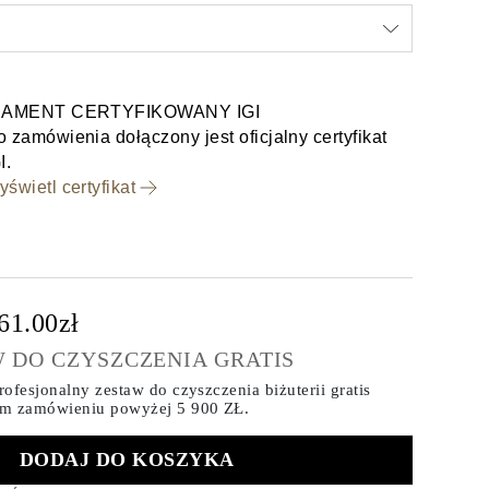
IAMENT CERTYFIKOWANY IGI
 zamówienia dołączony jest oficjalny certyfikat
I.
świetl certyfikat
61.00zł
 DO CZYSZCZENIA GRATIS
ofesjonalny zestaw do czyszczenia biżuterii gratis
ym zamówieniu
powyżej 5 900 ZŁ.
DODAJ DO KOSZYKA