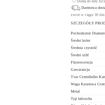
Dodaj do listy życ
Darmowa dos
zwrot w ciągu 30 dni
SZCZEGÓŁY PRO
Pochodzenie Diamen
Średni kolor
Średnia czystość
Średni szlif
Fluorescencja
Gawarancja
Tvar Centrálního Ka
Waga Karatowa Cent
Metal
Typ łańcucha