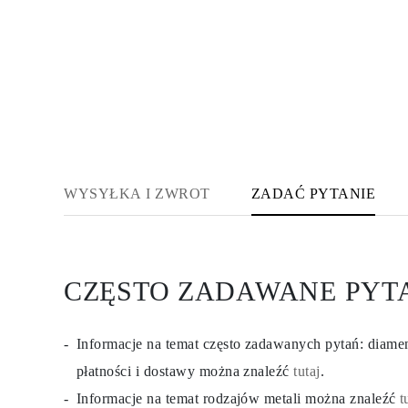
KOLCZYKI
Kolczyki Sztyfty
Wiszące
Koła
Fashion
Zobacz Wszystkie
TYP METALU
Złota Biżuteria
Platynowa Biżuteria
Srebrna Biżuteria
Zobacz Wszystkie
PREZENTY
WYSYŁKA I ZWROT
ZADAĆ PYTANIE
PREZENTY
Pierścionki na Prezent
Naszyjniki na Prezent
Kolczyki na Prezent
Bransoletki na Prezent
CZĘSTO ZADAWANE PYT
Zawieszki Charms
Pielęgnacja biżuterii
Karta Podarunkowa
Zobacz Wszystkie
Informacje na temat często zadawanych pytań: diam
POZNAJ
płatności i dostawy można znaleźć
tutaj
.
Edukacja
Przewodnik po Diamentach
Informacje na temat rodzajów metali można znaleźć
t
Przelicznik Rozmiarów Diamentów