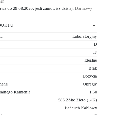
zeń
tawa do
29.08.2026
, jeśli zamówisz dzisiaj
.
Darmowy
.
DUKTU
tu
Laboratoryjny
D
IF
Idealne
Brak
Dożycia
mene
Okrągły
ralnego Kamienia
1.50
585 Żółte Złoto (14K)
Łańcuch Kablowy