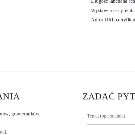
Długość łańcucha (c
Wystawca certyfikatu
Adres URL certyfika
ANIA
ZADAĆ PYT
entów, grawerunków,
utaj
.