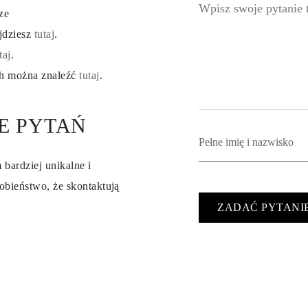
ze
ajdziesz
tutaj
.
taj
.
ch można znaleźć
tutaj
.
E PYTAŃ
 bardziej unikalne i
obieństwo, że skontaktują
ZADAĆ PYTANI