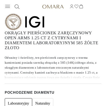
OKRĄGŁY PIERŚCIONEK ZARĘCZYNOWY
OPEN ARMS 1.25 CT Z CYTRYNAMI I
DIAMENTEM LABORATORYJNYM 585 ŻÓŁTE
ZŁOTO
Odważny i świetlisty, ten pierścionek zaręczynowy z trzema
kamieniami posiada szeroką obrączkę z 585 (14K) żółtego złota, z
okrągłym diamentem z laboratorium otoczonym naturalnymi
cytrynami. Centralny kamień zachwyca blaskiem o masie 1.25 ct, a
kontrastujące odcienie tworzą żywą grę światła i ciepła. Czyste linie
i zrównoważone proporcje nadają projektowi pewną, nowoczesną
prezencję. Wyrazisty wybór dla osób ceniących kolor i przejrzystość.
POCHODZENIE DIAMENTU
Laboratoryjny
Naturalny