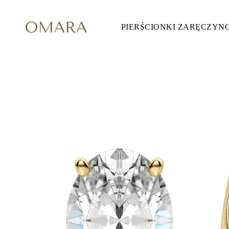
PIERŚCIONKI ZARĘCZYN
Pierścionki Zaręczynowe
STYL
Accented
Halo
Hidden Halo
Solitaire
Glam
Petite
Vintage
3 Kamieni
Zobacz Wszystkie
SZLIF KAMIENIA
Okrągły
Księżniczka
Poduszka
Owalny
Szmaragdowy
Markiza
Gruszka
Zobacz Wszystkie
METALY & KOLORY
Żółte Złoto