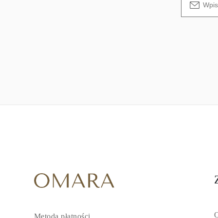
O
Metoda płatności