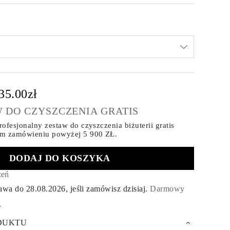
35.00zł
 DO CZYSZCZENIA GRATIS
ofesjonalny zestaw do czyszczenia biżuterii gratis
ym zamówieniu
powyżej 5 900 ZŁ.
DODAJ DO KOSZYKA
zeń
tawa do
28.08.2026
, jeśli zamówisz dzisiaj
.
Darmowy
.
DUKTU