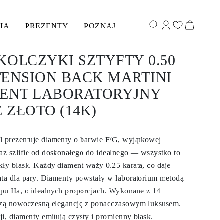
IA
PREZENTY
POZNAJ
OLCZYKI SZTYFTY 0.50
TENSION BACK MARTINI
MENT LABORATORYJNY
E ZŁOTO (14K)
 prezentuje diamenty o barwie F/G, wyjątkowej
z szlifie od doskonałego do idealnego — wszystko to
kły blask. Każdy diament waży 0.25 karata, co daje
ata dla pary. Diamenty powstały w laboratorium metodą
pu IIa, o idealnych proporcjach. Wykonane z 14-
ączą nowoczesną elegancję z ponadczasowym luksusem.
i, diamenty emitują czysty i promienny blask.