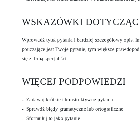
Certyfikacja
Rozmiary pierścionków i tabele
Rozmiary łańcuszków naszyjników
WSKAZÓWKI DOTYCZĄC
Rozmiary łańcuszków bransoletek
Rozmiary mankietów
Rodzaje Metali i Puncy
Personalizacja
Wprowadź tytuł pytania i bardziej szczegółowy opis. Im
Konkurencyjne ceny
pouczające jest Twoje pytanie, tym większe prawdopod
O nas
Najczęściej zadawane pytania
się z Tobą specjaliści.
Usługi
Projektowanie na zamówienie
Proces produkcji
Dostawa i czas realizacji
WIĘCEJ PODPOWIEDZI
Nasza gwarancja
Zwroty
Naprawa i Przeróbka rozmiaru
Zadawaj krótkie i konstruktywne pytania
Mapa zasięgu dostaw
Metody płatności
Sprawdź błędy gramatyczne lub ortograficzne
Pielęgnacja biżuterii
Sformułuj to jako pytanie