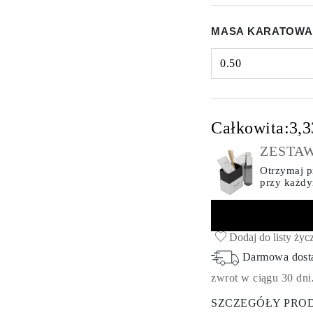
MASA KARATOWA
0.50
Select input
Całkowita:
3,3
ZESTAW
Otrzymaj pr
przy każd
Dodaj do listy życ
Darmowa dos
zwrot w ciągu 30 dni
SZCZEGÓŁY PRO