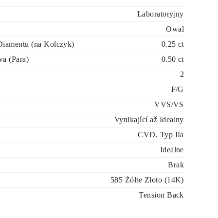
Laboratoryjny
Owal
iamentu (na Kolczyk)
0.25 ct
a (Para)
0.50 ct
2
F/G
VVS/VS
Vynikající až Idealny
CVD, Typ IIa
Idealne
Brak
585 Żółte Złoto (14K)
Tension Back