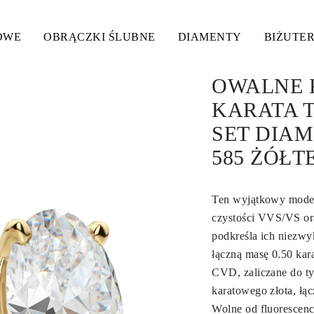
OWE
OBRĄCZKI ŚLUBNE
DIAMENTY
BIŻUTER
OWALNE K
KARATA 
SET DIA
585 ŻÓŁT
Ten wyjątkowy model
czystości VVS/VS ora
podkreśla ich niezwy
łączną masę 0.50 kar
CVD, zaliczane do ty
karatowego złota, ł
Wolne od fluorescencj