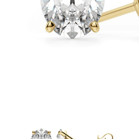
Białe Złoto
Różowe Złoto
950 Platyna
Zobacz Wszystkie
OBRĄCZKI ŚLUBNE
OBRĄCZKI ŚLUBNE DAMSKIE
Klasyczne
Eternity
Fashion
Simple
Zobacz Wszystkie
OBRĄCZKI ŚLUBNE MĘSKIE
Klasyczne
Fashion
Simple
Zobacz Wszystkie
METALY & KOLORY
Żółte Złoto
Białe Złoto
Różowe Złoto
Platyna 950
Zobacz Wszystkie
DIAMENTY
KATEGORIA
Pierśionki