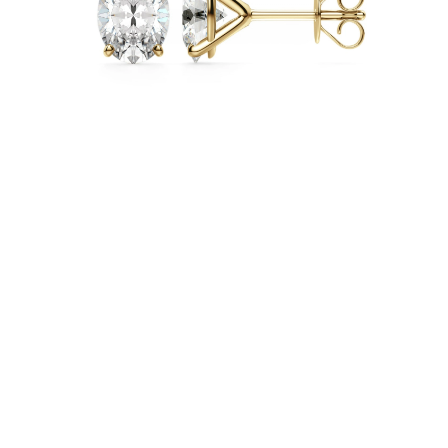
Naszyjniki
Bransoletki
Kolczyki
Zobacz Wszystkie
DIAMENTOWE PIERŚIONKI
Fashion
Klasyczne
Eternity
Litery
Zobacz Wszystkie
DIAMENTOWE NASZYJNIKI
Solitaire
Litery
Liczby
Zobacz Wszystkie
DIAMENTOWE BRANSOLETKI
Tennis
Zobacz Wszystkie
DIAMENTOWE KOLCZYKI
Kolczyki Sztyfty
Wiszące
Koła
Fashion
Zobacz Wszystkie
BIŻUTERIA