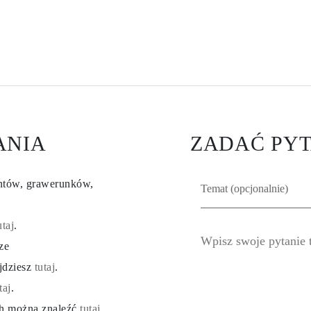
ANIA
ZADAĆ PYT
entów, grawerunków,
utaj
.
ze
ajdziesz
tutaj
.
taj
.
ch można znaleźć
tutaj
.