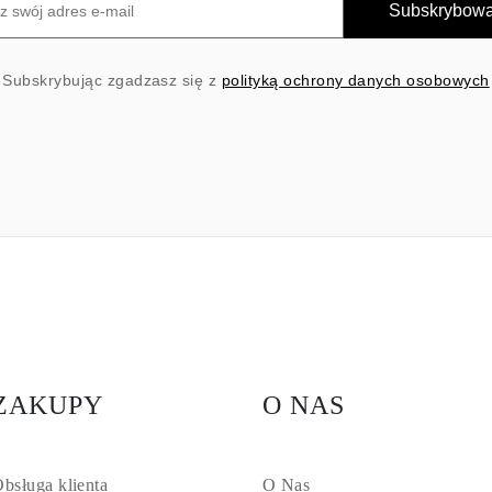
Subskrybow
Subskrybując zgadzasz się z
polityką ochrony danych osobowych
ZAKUPY
O NAS
bsługa klienta
O Nas