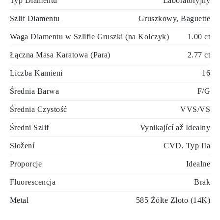
Typ Diamentu
Laboratoryjny
Szlif Diamentu
Gruszkowy, Baguette
Waga Diamentu w Szlifie Gruszki (na Kolczyk)
1.00 ct
Łączna Masa Karatowa (Para)
2.77 ct
Liczba Kamieni
16
Średnia Barwa
F/G
Średnia Czystość
VVS/VS
Średni Szlif
Vynikající až Idealny
Složení
CVD, Typ IIa
Proporcje
Idealne
Fluorescencja
Brak
Metal
585 Żółte Złoto (14K)