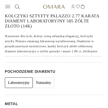
KOLCZYKI SZTYFTY PALAZZO 2.77 KARATA
DIAMENT LABORATORYJNY 585 ŻÓŁTE
ZŁOTO (14K)
Stworzone dla tych, którzy cenią odważną elegancję, kolczyki
sztyfty Palazzo emanują luksusową wyrafinowaną. Osadzone w
ponadczasowym wzornictwie, każdy kolczyk zdobi efektowny
diament laboratoryjny o szlifie gruszki i masie 1.00 ct, delikatnie
otoczony wachlarzowym układem diamentów o szlifie bagietkowym.
Kamienie charakteryzują się średnią barwą F/G oraz wyjątkową
czystością z zakresu VVS/VS, co zapewnia niezwykły blask. Brak
POCHODZENIE DIAMENTU
fluorescencji pozwala na uzyskanie czystego, promiennego blasku.
Ta wyrafinowana kompozycja przywołuje glamour ery Art Deco,
jednocześnie zachowując wyraźnie nowoczesny charakter. Z łączną
Laboratoryjny
Naturalny
masą 2.77 ct na parę, kolczyki Palazzo robią niezapomniane
wrażenie — eleganckie, promienne i niepowtarzalne.
METAL