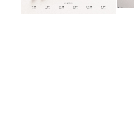
KATEGORIA
Pierśionki
Naszyjniki
Bransoletki
Kolczyki
Pielęgnacja Biżuterii
Zobacz Wszystkie
PIERŚIONKI
Pierścionki Zaręczynowe
Fashion
Klasyczne
Litery
Kamienie Szlachetne
Zobacz Wszystkie
NASZYJNIKI
Solitaire
Kamienie Szlachetne
Litery
Liczby
Zobacz Wszystkie
BRANSOLETKI
Tennis
Litery
Kamienie Szlachetne
Zobacz Wszystkie