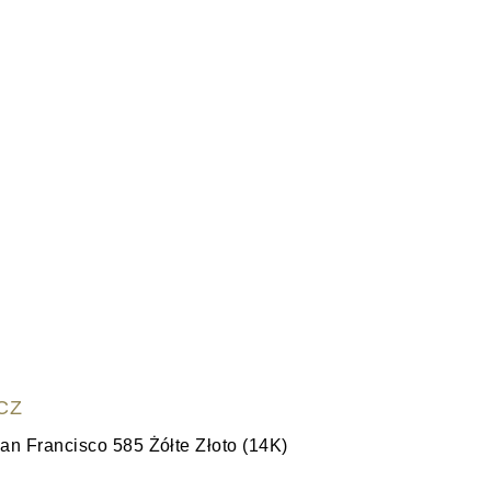
CZ
WYŚ
n Francisco 585 Żółte Złoto (14K)
Klasyczn
5,445.00