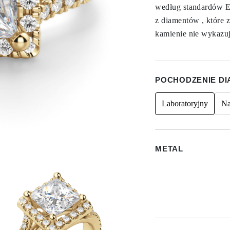
według standardów Ex
z diamentów , które z
kamienie nie wykazuj
POCHODZENIE D
Laboratoryjny
Na
METAL