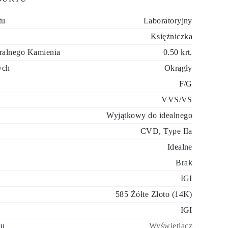
tu
Laboratoryjny
Księżniczka
ralnego Kamienia
0.50 krt.
ych
Okrągły
F/G
VVS/VS
Wyjątkowy do idealnego
CVD, Type IIa
Idealne
Brak
IGI
585 Żółte Złoto (14K)
IGI
tu
Wyświetlacz