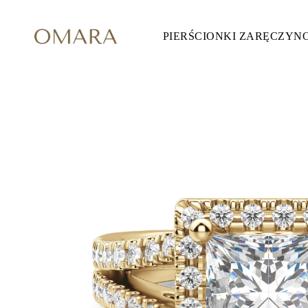
PIERŚCIONKI ZARĘCZYN
Pierścionki Zaręczynowe
STYL
Accented
Halo
Hidden Halo
Solitaire
Glam
Petite
Vintage
3 Kamieni
Zobacz Wszystkie
SZLIF KAMIENIA
Okrągły
Księżniczka
Poduszka
Owalny
Szmaragdowy
Markiza
Gruszka
Zobacz Wszystkie
METALY & KOLORY
Żółte Złoto