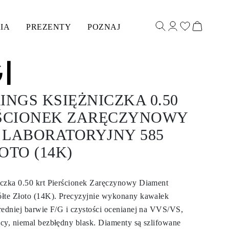
IA
PREZENTY
POZNAJ
INGS KSIĘŻNICZKA 0.50
RŚCIONEK ZARĘCZYNOWY
 LABORATORYJNY 585
OTO (14K)
iczka 0.50 krt Pierścionek Zaręczynowy Diament
ółte Złoto (14K). Precyzyjnie wykonany kawałek
redniej barwie F/G i czystości ocenianej na VVS/VS,
cy, niemal bezbłędny blask. Diamenty są szlifowane