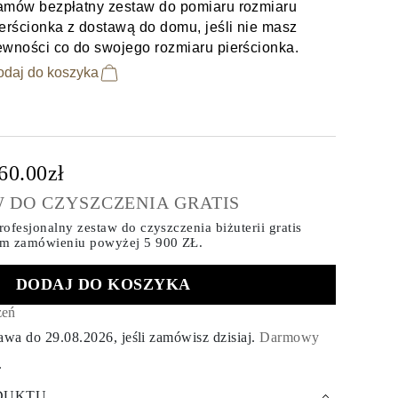
amów bezpłatny zestaw do pomiaru rozmiaru
erścionka z dostawą do domu, jeśli nie masz
ewności co do swojego rozmiaru pierścionka.
odaj do koszyka
60.00zł
 DO CZYSZCZENIA GRATIS
ofesjonalny zestaw do czyszczenia biżuterii gratis
ym zamówieniu
powyżej 5 900 ZŁ.
DODAJ DO KOSZYKA
zeń
tawa do
29.08.2026
, jeśli zamówisz dzisiaj
.
Darmowy
.
DUKTU