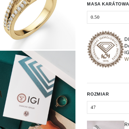
MASA KARÁTOWA
0.50
Select input
D
Do
IG
Wy
ROZMIAR
47
Select input
R