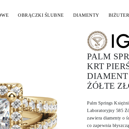
OWE
OBRĄCZKI ŚLUBNE
DIAMENTY
BIŻUTER
PALM SPR
KRT PIE
DIAMENT
ŻÓŁTE ZŁ
Palm Springs Księżn
Laboratoryjny 585 Ż
zawiera diamenty o ś
co zapewnia błyszczą