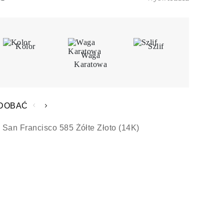
Kolor
Szlif
Waga
Karatowa
ODOBAĆ