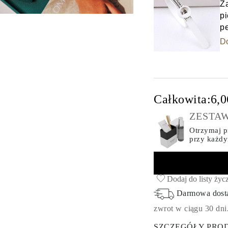
Z
pi
p
D
Całkowita:
6,0
ZESTAW
Otrzymaj pr
przy każd
Dodaj do listy życ
Darmowa dos
zwrot w ciągu 30 dni
SZCZEGÓŁY PRO