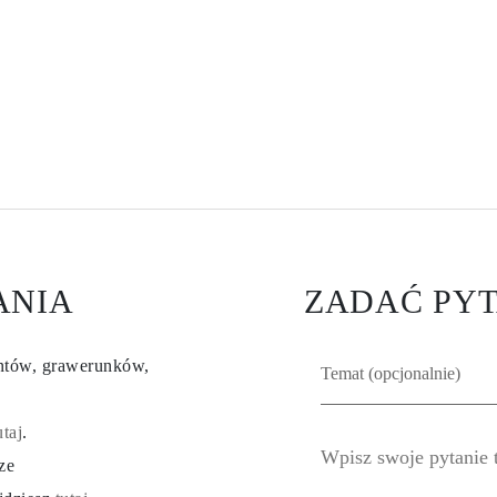
ANIA
ZADAĆ PYT
entów, grawerunków,
utaj
.
ze