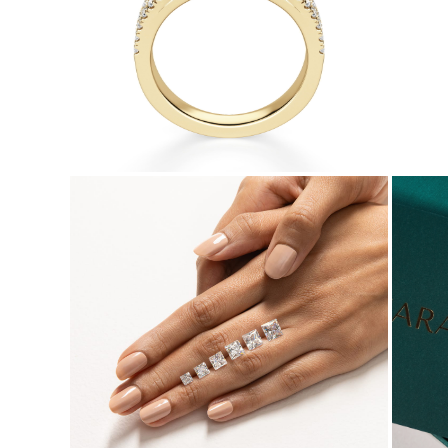
Naszyjniki
Bransoletki
Kolczyki
Zobacz Wszystkie
DIAMENTOWE PIERŚIONKI
Fashion
Klasyczne
Eternity
Litery
Zobacz Wszystkie
DIAMENTOWE NASZYJNIKI
Solitaire
Litery
Liczby
Zobacz Wszystkie
DIAMENTOWE BRANSOLETKI
Tennis
Zobacz Wszystkie
DIAMENTOWE KOLCZYKI
Kolczyki Sztyfty
Wiszące
Koła
Fashion
Zobacz Wszystkie
BIŻUTERIA