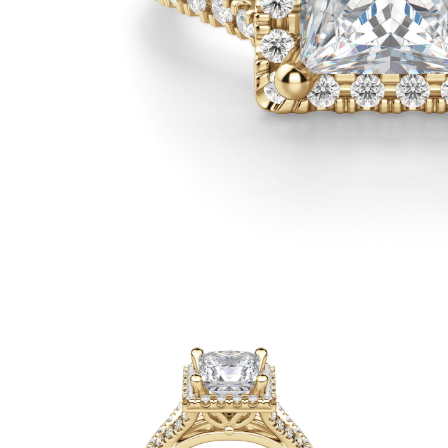
Białe Złoto
Różowe Złoto
950 Platyna
Zobacz Wszystkie
OBRĄCZKI ŚLUBNE
OBRĄCZKI ŚLUBNE DAMSKIE
Klasyczne
Eternity
Fashion
Simple
Zobacz Wszystkie
OBRĄCZKI ŚLUBNE MĘSKIE
Klasyczne
Fashion
Simple
Zobacz Wszystkie
METALY & KOLORY
Żółte Złoto
Białe Złoto
Różowe Złoto
Platyna 950
Zobacz Wszystkie
DIAMENTY
KATEGORIA
Pierśionki