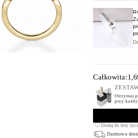
Select input
R
Z
pi
p
D
Całkowita:
1,6
ZESTAW
Otrzymaj pr
przy każd
Dodaj do listy życ
Darmowa dos