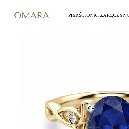
PIERŚCIONKI ZARĘCZYN
Pierścionki Zaręczynowe
STYL
Accented
Halo
Hidden Halo
Solitaire
Glam
Petite
Vintage
3 Kamieni
Zobacz Wszystkie
SZLIF KAMIENIA
Okrągły
Księżniczka
Poduszka
Owalny
Szmaragdowy
Markiza
Gruszka
Zobacz Wszystkie
METALY & KOLORY
Żółte Złoto