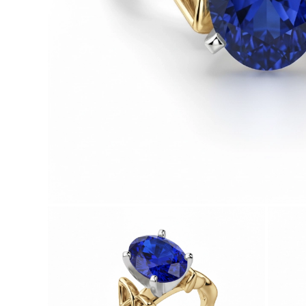
Białe Złoto
Różowe Złoto
950 Platyna
Zobacz Wszystkie
OBRĄCZKI ŚLUBNE
OBRĄCZKI ŚLUBNE DAMSKIE
Klasyczne
Eternity
Fashion
Simple
Zobacz Wszystkie
OBRĄCZKI ŚLUBNE MĘSKIE
Klasyczne
Fashion
Simple
Zobacz Wszystkie
METALY & KOLORY
Żółte Złoto
Białe Złoto
Różowe Złoto
Platyna 950
Zobacz Wszystkie
DIAMENTY
KATEGORIA
Pierśionki