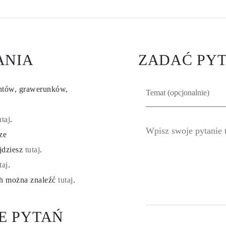
ANIA
ZADAĆ PYT
entów, grawerunków,
utaj
.
ze
ajdziesz
tutaj
.
taj
.
ch można znaleźć
tutaj
.
E PYTAŃ