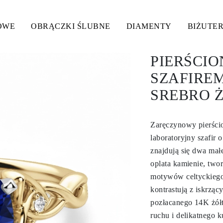
OWE
OBRĄCZKI ŚLUBNE
DIAMENTY
BIŻUTER
PIERŚCIO
SZAFIREM
SREBRO 
Zaręczynowy pierścio
laboratoryjny szafir 
znajdują się dwa mał
oplata kamienie, two
motywów celtyckiego 
kontrastują z iskrząc
pozłacanego 14K żółt
ruchu i delikatnego k