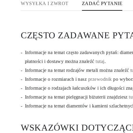
WYSYŁKA I ZWROT
ZADAĆ PYTANIE
KOLCZYKI
Kolczyki Sztyfty
Wiszące
Koła
Fashion
Zobacz Wszystkie
CZĘSTO ZADAWANE PYT
TYP METALU
Złota Biżuteria
Platynowa Biżuteria
Srebrna Biżuteria
Informacje na temat często zadawanych pytań: diam
Zobacz Wszystkie
płatności i dostawy można znaleźć
tutaj
.
PREZENTY
PREZENTY
Informacje na temat rodzajów metali można znaleźć
t
Pierścionki na Prezent
Naszyjniki na Prezent
Informacje o rozmiarach i nasz
przewodnik
po wybor
Kolczyki na Prezent
Informacje o rodzajach łańcuszków i ich długości zn
Bransoletki na Prezent
Zawieszki Charms
Informacje na temat pielęgnacji biżuterii znajdziesz
tu
Pielęgnacja biżuterii
Karta Podarunkowa
Informacje na temat diamentów i kamieni szlachetny
Zobacz Wszystkie
POZNAJ
Edukacja
WSKAZÓWKI DOTYCZĄC
Przewodnik po Diamentach
Przelicznik Rozmiarów Diamentów