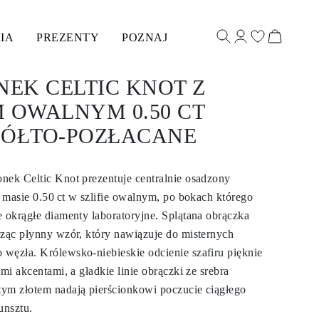
IA
PREZENTY
POZNAJ
NEK CELTIC KNOT Z
 OWALNYM 0.50 CT
ŻÓŁTO-POZŁACANE
nek Celtic Knot prezentuje centralnie osadzony
o masie 0.50 ct w szlifie owalnym, po bokach którego
e okrągłe diamenty laboratoryjne. Splątana obrączka
rząc płynny wzór, który nawiązuje do misternych
węzła. Królewsko-niebieskie odcienie szafiru pięknie
ymi akcentami, a gładkie linie obrączki ze srebra
ym złotem nadają pierścionkowi poczucie ciągłego
unsztu.