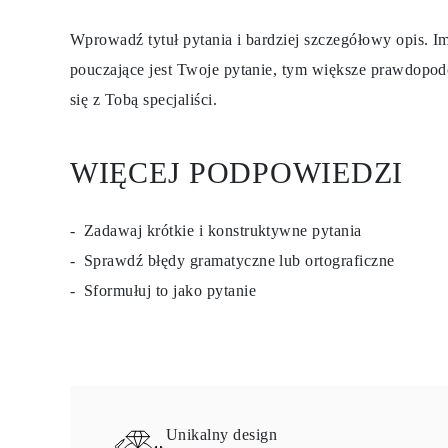
Certyfikacja
Rozmiary pierścionków i tabele
Wprowadź tytuł pytania i bardziej szczegółowy opis. Im
Rozmiary łańcuszków naszyjników
pouczające jest Twoje pytanie, tym większe prawdopod
Rozmiary łańcuszków bransoletek
Rozmiary mankietów
się z Tobą specjaliści.
Rodzaje Metali i Puncy
Personalizacja
Konkurencyjne ceny
O nas
WIĘCEJ PODPOWIEDZI
Najczęściej zadawane pytania
Usługi
Projektowanie na zamówienie
Zadawaj krótkie i konstruktywne pytania
Proces produkcji
Dostawa i czas realizacji
Sprawdź błędy gramatyczne lub ortograficzne
Nasza gwarancja
Zwroty
Sformułuj to jako pytanie
Naprawa i Przeróbka rozmiaru
Mapa zasięgu dostaw
Metody płatności
Pielęgnacja biżuterii
Unikalny design