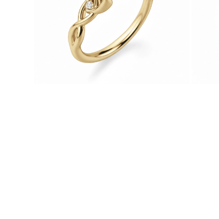
Naszyjniki
Bransoletki
Kolczyki
Zobacz Wszystkie
DIAMENTOWE PIERŚIONKI
Fashion
Klasyczne
Eternity
Litery
Zobacz Wszystkie
DIAMENTOWE NASZYJNIKI
Solitaire
Litery
Liczby
Zobacz Wszystkie
DIAMENTOWE BRANSOLETKI
Tennis
Zobacz Wszystkie
DIAMENTOWE KOLCZYKI
Kolczyki Sztyfty
Wiszące
Koła
Fashion
Zobacz Wszystkie
BIŻUTERIA