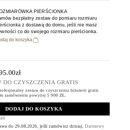
OZMIARÓWKA PIERŚCIONKA
amów bezpłatny zestaw do pomiaru rozmiaru
erścionka z dostawą do domu, jeśli nie masz
ewności co do swojego rozmiaru pierścionka.
odaj do koszyka
95.00zł
 DO CZYSZCZENIA GRATIS
ofesjonalny zestaw do czyszczenia biżuterii gratis
ym zamówieniu
powyżej 5 900 ZŁ.
DODAJ DO KOSZYKA
zeń
tawa do
29.08.2026
, jeśli zamówisz dzisiaj
.
Darmowy