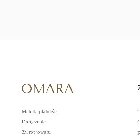
O
Metoda płatności
C
Doręczenie
Zwrot towaru
R