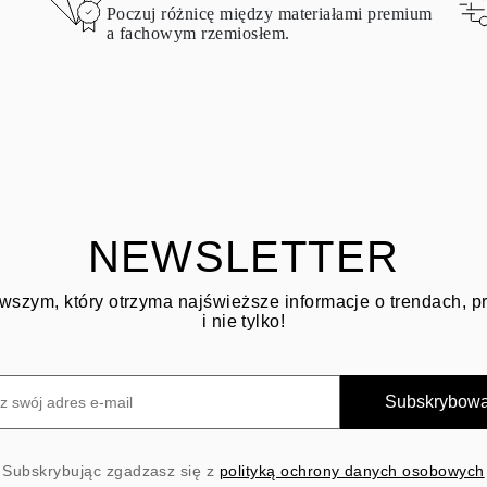
Poczuj różnicę między materiałami premium
a fachowym rzemiosłem.
NEWSLETTER
wszym, który otrzyma najświeższe informacje o trendach, 
i nie tylko!
Subskrybow
Subskrybując zgadzasz się z
polityką ochrony danych osobowych