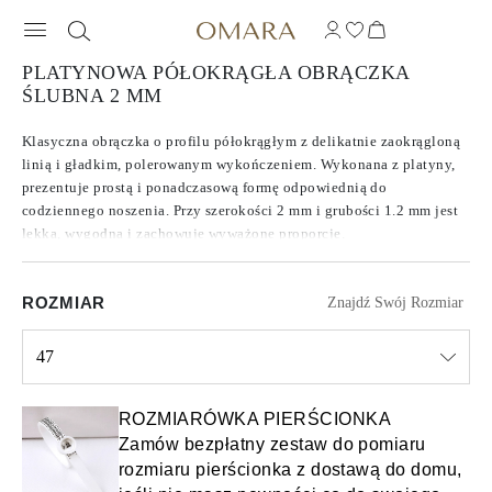
PLATYNOWA PÓŁOKRĄGŁA OBRĄCZKA
ŚLUBNA 2 MM
Klasyczna obrączka o profilu półokrągłym z delikatnie zaokrągloną
linią i gładkim, polerowanym wykończeniem. Wykonana z platyny,
prezentuje prostą i ponadczasową formę odpowiednią do
codziennego noszenia. Przy szerokości 2 mm i grubości 1.2 mm jest
lekka, wygodna i zachowuje wyważone proporcje.
ROZMIAR
Znajdź Swój Rozmiar
47
Select input
ROZMIARÓWKA PIERŚCIONKA
Zamów bezpłatny zestaw do pomiaru
rozmiaru pierścionka z dostawą do domu,