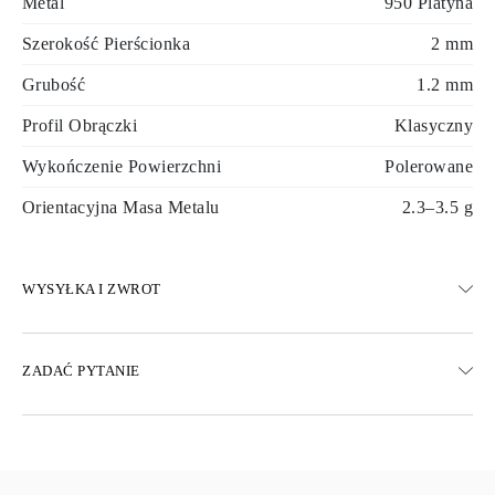
Metal
950 Platyna
Szerokość Pierścionka
2 mm
Grubość
1.2 mm
Profil Obrączki
Klasyczny
Wykończenie Powierzchni
Polerowane
Orientacyjna Masa Metalu
2.3–3.5 g
WYSYŁKA I ZWROT
WYSYŁKA
ZADAĆ PYTANIE
Darmowa dostawa 23 dni roboczych
Dostępne są również opcje dostawy ekspresowej
Dostarczamy do Austrii, Belgii, Bułgarii, Danii, Estonii, Finlandii,
Niemiec, Grecji, Węgier, Łotwy, Litwy, Luksemburga, Holandii,
Polski, Rumunii, Słowacji, Słowenii, Szwecji, Chorwacji, Francji,