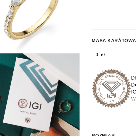
MASA KARÁTOWA
0.50
Select input
D
Do
IG
Wy
ROZMIAR