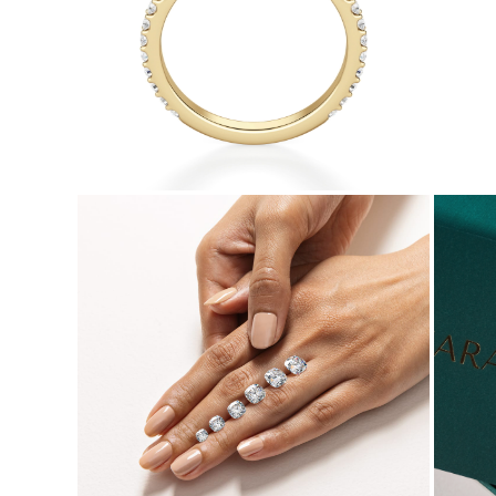
Naszyjniki
Bransoletki
Kolczyki
Zobacz Wszystkie
DIAMENTOWE PIERŚIONKI
Fashion
Klasyczne
Eternity
Litery
Zobacz Wszystkie
DIAMENTOWE NASZYJNIKI
Solitaire
Litery
Liczby
Zobacz Wszystkie
DIAMENTOWE BRANSOLETKI
Tennis
Zobacz Wszystkie
DIAMENTOWE KOLCZYKI
Kolczyki Sztyfty
Wiszące
Koła
Fashion
Zobacz Wszystkie
BIŻUTERIA