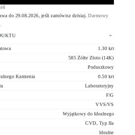
zeń
tawa do
29.08.2026
, jeśli zamówisz dzisiaj
.
Darmowy
.
DUKTU
atowa
1.30 krt
585 Żółte Złoto (14K)
Poduszkowy
ralnego Kamienia
0.50 krt
tu
Laboratoryjny
F/G
VVS/VS
Wyjątkowy do Idealnego
CVD, Typ IIa
Idealne