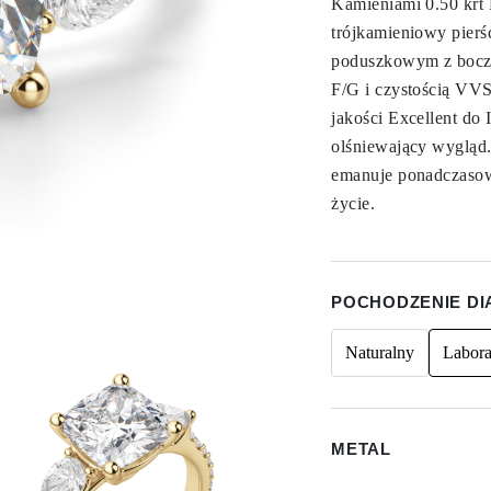
Kamieniami 0.50 krt 
trójkamieniowy pierś
poduszkowym z boczn
F/G i czystością VVS
jakości Excellent do 
olśniewający wygląd.
emanuje ponadczasow
życie.
POCHODZENIE D
Naturalny
Labora
METAL