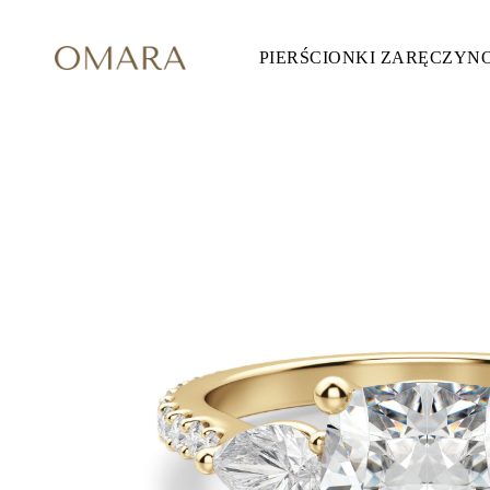
PIERŚCIONKI ZARĘCZYN
Pierścionki Zaręczynowe
STYL
Accented
Halo
Hidden Halo
Solitaire
Glam
Petite
Vintage
3 Kamieni
Zobacz Wszystkie
SZLIF KAMIENIA
Okrągły
Księżniczka
Poduszka
Owalny
Szmaragdowy
Markiza
Gruszka
Zobacz Wszystkie
METALY & KOLORY
Żółte Złoto