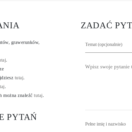
ANIA
ZADAĆ PYT
entów, grawerunków,
utaj
.
ze
ajdziesz
tutaj
.
taj
.
ch można znaleźć
tutaj
.
E PYTAŃ