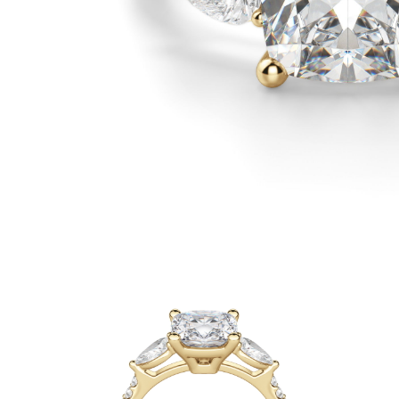
Białe Złoto
Różowe Złoto
950 Platyna
Zobacz Wszystkie
OBRĄCZKI ŚLUBNE
OBRĄCZKI ŚLUBNE DAMSKIE
Klasyczne
Eternity
Fashion
Simple
Zobacz Wszystkie
OBRĄCZKI ŚLUBNE MĘSKIE
Klasyczne
Fashion
Simple
Zobacz Wszystkie
METALY & KOLORY
Żółte Złoto
Białe Złoto
Różowe Złoto
Platyna 950
Zobacz Wszystkie
DIAMENTY
KATEGORIA
Pierśionki