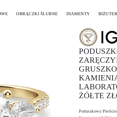
OWE
OBRĄCZKI ŚLUBNE
DIAMENTY
BIŻUTER
PODUSZK
ZARĘCZY
GRUSZKO
KAMIENIA
LABORAT
ŻÓŁTE ZŁ
Poduszkowy Pierści