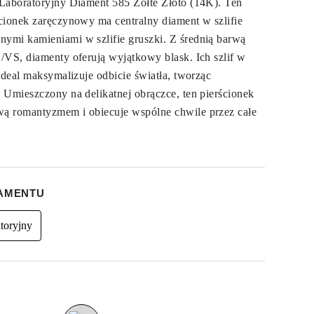
Laboratoryjny Diament 585 Żółte Złoto (14K). Ten
cionek zaręczynowy ma centralny diament w szlifie
ymi kamieniami w szlifie gruszki. Z średnią barwą
/VS, diamenty oferują wyjątkowy blask. Ich szlif w
Ideal maksymalizuje odbicie światła, tworząc
 Umieszczony na delikatnej obrączce, ten pierścionek
ą romantyzmem i obiecuje wspólne chwile przez całe
IAMENTU
toryjny