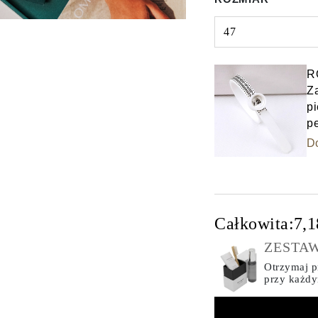
47
Select input
R
Z
pi
p
D
Całkowita:
7,1
ZESTAW
Otrzymaj pr
przy każd