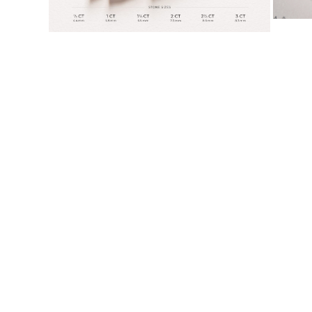
KATEGORIA
Pierśionki
Naszyjniki
Bransoletki
Kolczyki
Pielęgnacja Biżuterii
Zobacz Wszystkie
PIERŚIONKI
Pierścionki Zaręczynowe
Fashion
Klasyczne
Litery
Kamienie Szlachetne
Zobacz Wszystkie
NASZYJNIKI
Solitaire
Kamienie Szlachetne
Litery
Liczby
Zobacz Wszystkie
BRANSOLETKI
Tennis
Litery
Kamienie Szlachetne
Zobacz Wszystkie