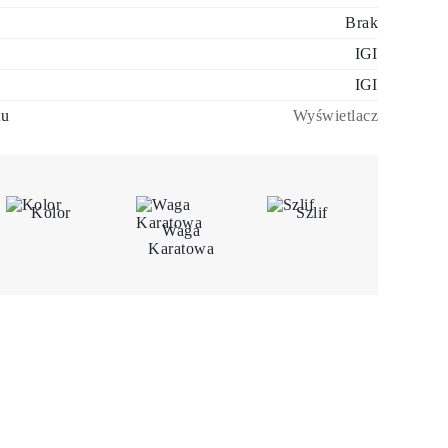
Brak
IGI
IGI
tu
Wyświetlacz
Kolor
Szlif
Waga
Karatowa