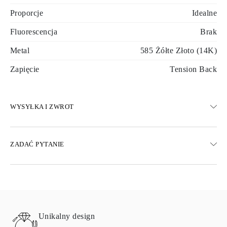
Proporcje
Idealne
Fluorescencja
Brak
Metal
585 Żółte Złoto (14K)
Zapięcie
Tension Back
WYSYŁKA I ZWROT
WYSYŁKA
ZADAĆ PYTANIE
Darmowa dostawa 23 dni roboczych
Dostępne są również opcje dostawy ekspresowej
Dostarczamy do Austrii, Belgii, Bułgarii, Danii, Estonii, Finlandii,
Niemiec, Grecji, Węgier, Łotwy, Litwy, Luksemburga, Holandii,
Polski, Rumunii, Słowacji, Słowenii, Szwecji, Chorwacji, Francji,
Włoch, Portugalii i Hiszpanii.
Unikalny design
Aby uzyskać szczegółowe informacje na temat metod wysyłki,