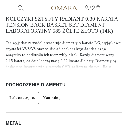
KOLCZYKI SZTYFTY RADIANT 0.30 KARATA
TENSION BACK BASKET SET DIAMENT
LABORATORYJNY 585 ŻÓŁTE ZŁOTO (14K)
Ten wyjątkowy model prezentuje diamenty o barwie F/G, wyjątkowej
czystości VVS/VS oraz szlifie od doskonałego do idealnego —
wszystko to podkreśla ich niezwykły blask. Każdy diament waży
0.15 karata, co daje łączną masę 0.30 karata dla pary. Diamenty są
hodowane laboratoryjnie metodą CVD, zaliczane do typu IIa, o
idealnych proporcjach. Wykonane z 14-karatowego złota, łączą
nowoczesną elegancję z ponadczasowym luksusem. Nie posiadają
POCHODZENIE DIAMENTU
fluorescencji, dzięki czemu promieniują czystym, jasnym blaskiem.
Komfortowe zapięcia na napięcie zapewniają pewne i wygodne
noszenie przez cały dzień. Osadzone w klasycznym koszyczku, szlif
Laboratoryjny
Naturalny
radiant pięknie eksponuje kamień — oferując wyrafinowaną
elegancję na każdą okazję.
METAL