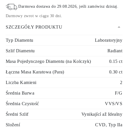
Darmowa dostawa do
29.08.2026
, jeśli zamówisz dzisiaj
.
Darmowy zwrot w ciągu 30 dni
.
SZCZEGÓŁY PRODUKTU
Typ Diamentu
Laboratoryjny
Szlif Diamentu
Radiant
Masa Pojedynczego Diamentu (na Kolczyk)
0.15 ct
Łączna Masa Karatowa (Para)
0.30 ct
Liczba Kamieni
2
Średnia Barwa
F/G
Średnia Czystość
VVS/VS
Średni Szlif
Vynikající až Idealny
Složení
CVD, Typ IIa