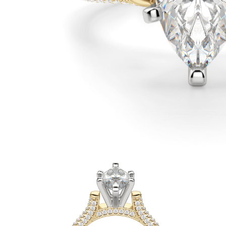
Białe Złoto
Różowe Złoto
950 Platyna
Zobacz Wszystkie
OBRĄCZKI ŚLUBNE
OBRĄCZKI ŚLUBNE DAMSKIE
Klasyczne
Eternity
Fashion
Simple
Zobacz Wszystkie
OBRĄCZKI ŚLUBNE MĘSKIE
Klasyczne
Fashion
Simple
Zobacz Wszystkie
METALY & KOLORY
Żółte Złoto
Białe Złoto
Różowe Złoto
Platyna 950
Zobacz Wszystkie
DIAMENTY
KATEGORIA
Pierśionki