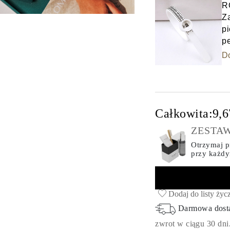
R
Z
pi
p
D
Całkowita:
9,6
ZESTAW
Otrzymaj pr
przy każd
Dodaj do listy życ
Darmowa dos
zwrot w ciągu 30 dni