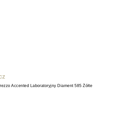
CZ
WYŚ
rezzo Accented Laboratoryjny Diament 585 Żółte
Obrączka
3,535.00