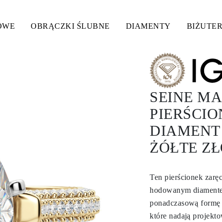
OWE
OBRĄCZKI ŚLUBNE
DIAMENTY
BIŻUTER
SEINE MA
PIERŚCI
DIAMENT
ŻÓŁTE Z
Ten pierścionek zarę
hodowanym diamentem
ponadczasową formę 
które nadają projektow