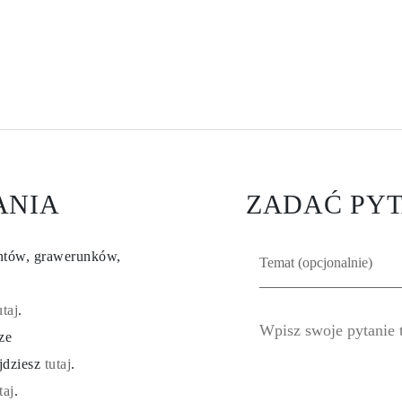
ANIA
ZADAĆ PYT
entów, grawerunków,
utaj
.
ze
ajdziesz
tutaj
.
taj
.