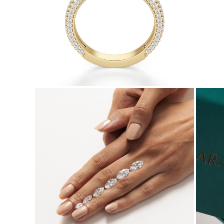
Naszyjniki
Bransoletki
Kolczyki
Zobacz Wszystkie
DIAMENTOWE PIERŚIONKI
Fashion
Klasyczne
Eternity
Litery
Zobacz Wszystkie
DIAMENTOWE NASZYJNIKI
Solitaire
Litery
Liczby
Zobacz Wszystkie
DIAMENTOWE BRANSOLETKI
Tennis
Zobacz Wszystkie
DIAMENTOWE KOLCZYKI
Kolczyki Sztyfty
Wiszące
Koła
Fashion
Zobacz Wszystkie
BIŻUTERIA