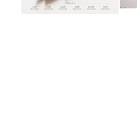
KATEGORIA
Pierśionki
Naszyjniki
Bransoletki
Kolczyki
Pielęgnacja Biżuterii
Zobacz Wszystkie
PIERŚIONKI
Pierścionki Zaręczynowe
Fashion
Klasyczne
Litery
Kamienie Szlachetne
Zobacz Wszystkie
NASZYJNIKI
Solitaire
Kamienie Szlachetne
Litery
Liczby
Zobacz Wszystkie
BRANSOLETKI
Tennis
Litery
Kamienie Szlachetne
Zobacz Wszystkie