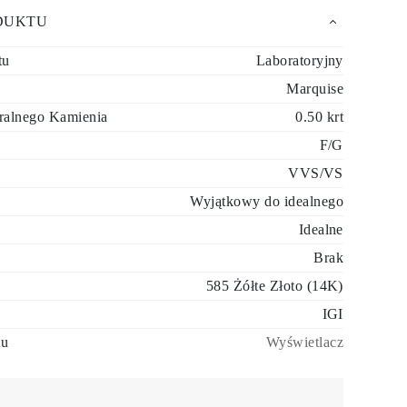
DUKTU
tu
Laboratoryjny
Marquise
ralnego Kamienia
0.50 krt
F/G
VVS/VS
Wyjątkowy do idealnego
Idealne
Brak
585 Żółte Złoto (14K)
IGI
tu
Wyświetlacz