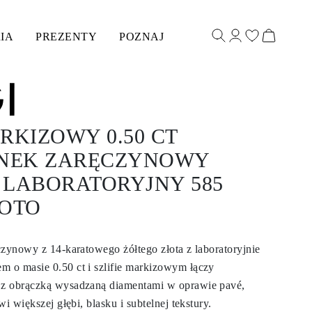
IA
PREZENTY
POZNAJ
RKIZOWY 0.50 CT
ONEK ZARĘCZYNOWY
 LABORATORYJNY 585
ŁOTO
czynowy z 14-karatowego żółtego złota z laboratoryjnie
 o masie 0.50 ct i szlifie markizowym łączy
z obrączką wysadzaną diamentami w oprawie pavé,
i większej głębi, blasku i subtelnej tekstury.