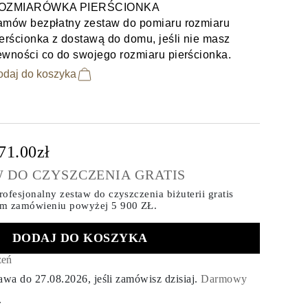
OZMIARÓWKA PIERŚCIONKA
amów bezpłatny zestaw do pomiaru rozmiaru
erścionka z dostawą do domu, jeśli nie masz
ewności co do swojego rozmiaru pierścionka.
odaj do koszyka
71.00zł
 DO CZYSZCZENIA GRATIS
ofesjonalny zestaw do czyszczenia biżuterii gratis
ym zamówieniu
powyżej 5 900 ZŁ.
DODAJ DO KOSZYKA
zeń
tawa do
27.08.2026
, jeśli zamówisz dzisiaj
.
Darmowy
.