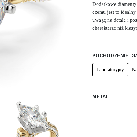
Dodatkowe diamenty t
czemu jest to idealn
uwagę na detale i po
charakterze niż klasyc
POCHODZENIE D
Laboratoryjny
Na
METAL