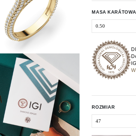
MASA KARÁTOWA
0.50
Select input
D
Do
IG
Wy
ROZMIAR
47
Select input