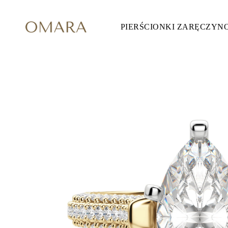
PIERŚCIONKI ZARĘCZYN
Pierścionki Zaręczynowe
STYL
Accented
Halo
Hidden Halo
Solitaire
Glam
Petite
Vintage
3 Kamieni
Zobacz Wszystkie
SZLIF KAMIENIA
Okrągły
Księżniczka
Poduszka
Owalny
Szmaragdowy
Markiza
Gruszka
Zobacz Wszystkie
METALY & KOLORY
Żółte Złoto