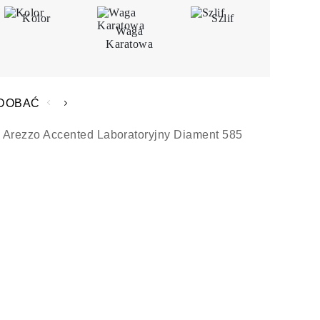
Kolor
Szlif
Waga
Karatowa
ODOBAĆ