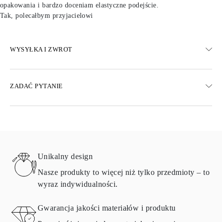
opakowania i bardzo doceniam elastyczne podejście.
Tak, polecałbym przyjacielowi
WYSYŁKA I ZWROT
WYSYŁKA
ZADAĆ PYTANIE
Darmowa dostawa 23 dni roboczych
Dostępne są również opcje dostawy ekspresowej
Dostarczamy do Austrii, Belgii, Bułgarii, Danii, Estonii, Finlandii,
Niemiec, Grecji, Węgier, Łotwy, Litwy, Luksemburga, Holandii,
Polski, Rumunii, Słowacji, Słowenii, Szwecji, Chorwacji, Francji,
Włoch, Portugalii i Hiszpanii.
Unikalny design
Aby uzyskać szczegółowe informacje na temat metod wysyłki,
kosztów i czasu dostawy, zapoznaj się z
często zadawanymi
Nasze produkty to więcej niż tylko przedmioty – to
pytaniami
dotyczącymi dostawy
wyraz indywidualności.
ZWRÓĆ I WYMIEŃ
Gwarancja jakości materiałów i produktu