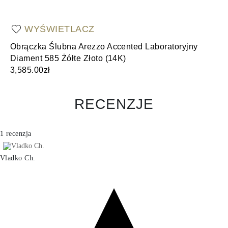
WYŚWIETLACZ
Obrączka Ślubna Arezzo Accented Laboratoryjny
Ob
Diament 585 Żółte Złoto (14K)
(1
3,585.00zł
3,
RECENZJE
1 recenzja
Vladko Ch.