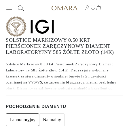
SOLSTICE MARKIZOWY 0.50 KRT
PIERŚCIONEK ZARĘCZYNOWY DIAMENT
LABORATORYJNY 585 ŻÓŁTE ZŁOTO (14K)
Solstice Markizowy 0.50 krt Pierścionek Zaręczynowy Diament
Laboratoryjny 585 Żółte Złoto (14K). Precyzyjnie wykonany
kawałek zawiera diamenty o średniej barwie F/G i czystości
ocenianej na VVS/VS, co zapewnia błyszczący, niemal bezbłędny
blask. Diamenty są szlifowane według standardów Excellent do
Ideal, co zwiększa ich brillance. Wykonane z diamentów , które
znane są ze swojej czystości i wyjątkowej jakości, te kamienie nie
POCHODZENIE DIAMENTU
wykazują fluorescencji.
Laboratoryjny
Naturalny