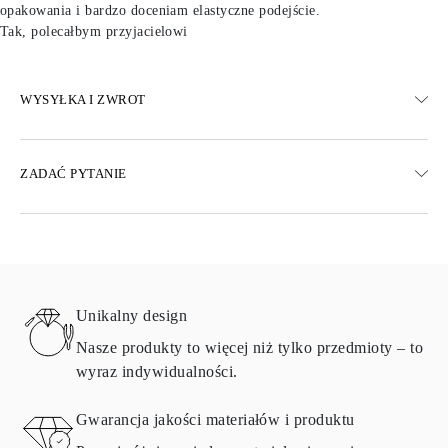
opakowania i bardzo doceniam elastyczne podejście.
Tak, polecałbym przyjacielowi
WYSYŁKA I ZWROT
WYSYŁKA
ZADAĆ PYTANIE
Darmowa dostawa 23 dni roboczych
Dostępne są również opcje dostawy ekspresowej
Dostarczamy do Austrii, Belgii, Bułgarii, Danii, Estonii, Finlandii,
Niemiec, Grecji, Węgier, Łotwy, Litwy, Luksemburga, Holandii,
Polski, Rumunii, Słowacji, Słowenii, Szwecji, Chorwacji, Francji,
Włoch, Portugalii i Hiszpanii.
Unikalny design
Aby uzyskać szczegółowe informacje na temat metod wysyłki,
kosztów i czasu dostawy, zapoznaj się z
często zadawanymi
Nasze produkty to więcej niż tylko przedmioty – to
pytaniami
dotyczącymi dostawy
wyraz indywidualności.
ZWRÓĆ I WYMIEŃ
Gwarancja jakości materiałów i produktu