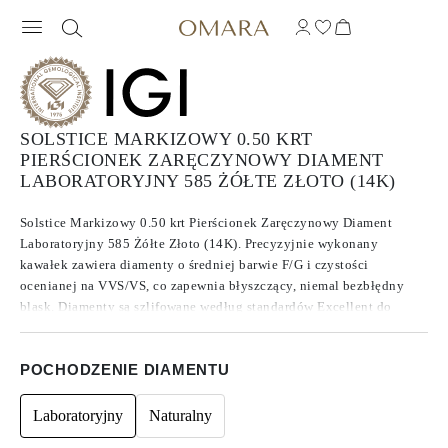
SOLSTICE MARKIZOWY 0.50 KRT
PIERŚCIONEK ZARĘCZYNOWY DIAMENT
LABORATORYJNY 585 ŻÓŁTE ZŁOTO (14K)
Solstice Markizowy 0.50 krt Pierścionek Zaręczynowy Diament
Laboratoryjny 585 Żółte Złoto (14K). Precyzyjnie wykonany
kawałek zawiera diamenty o średniej barwie F/G i czystości
ocenianej na VVS/VS, co zapewnia błyszczący, niemal bezbłędny
blask. Diamenty są szlifowane według standardów Excellent do
Ideal, co zwiększa ich brillance. Wykonane z diamentów , które
znane są ze swojej czystości i wyjątkowej jakości, te kamienie nie
POCHODZENIE DIAMENTU
wykazują fluorescencji.
Laboratoryjny
Naturalny