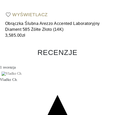
WYŚWIETLACZ
Obrączka Ślubna Arezzo Accented Laboratoryjny
Ob
Diament 585 Żółte Złoto (14K)
(1
3,585.00zł
3,
RECENZJE
1 recenzja
Vladko Ch.