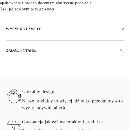
opakowania i bardzo doceniam elastyczne podejście.
Tak, polecałbym przyjacielowi
WYSYŁKA I ZWROT
WYSYŁKA
ZADAĆ PYTANIE
Darmowa dostawa 23 dni roboczych
Dostępne są również opcje dostawy ekspresowej
Dostarczamy do Austrii, Belgii, Bułgarii, Danii, Estonii, Finlandii,
Niemiec, Grecji, Węgier, Łotwy, Litwy, Luksemburga, Holandii,
Polski, Rumunii, Słowacji, Słowenii, Szwecji, Chorwacji, Francji,
Włoch, Portugalii i Hiszpanii.
Unikalny design
Aby uzyskać szczegółowe informacje na temat metod wysyłki,
kosztów i czasu dostawy, zapoznaj się z
często zadawanymi
Nasze produkty to więcej niż tylko przedmioty – to
pytaniami
dotyczącymi dostawy
wyraz indywidualności.
ZWRÓĆ I WYMIEŃ
Gwarancja jakości materiałów i produktu