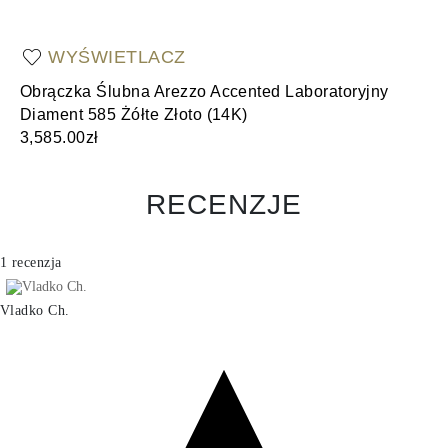
WYŚWIETLACZ
Obrączka Ślubna Arezzo Accented Laboratoryjny
Ob
Diament 585 Żółte Złoto (14K)
(1
3,585.00zł
3,
RECENZJE
1 recenzja
Vladko Ch.