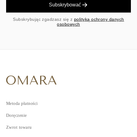
Subskrybować
Subskrybując zgadzasz się z
polityką ochrony danych
osobowych
Metoda płatności
Doręczenie
Zwrot towaru