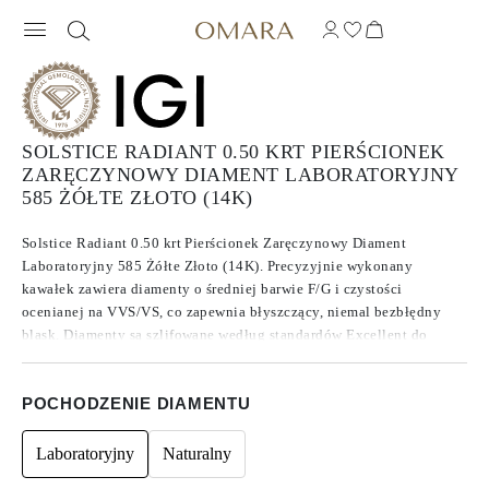
SOLSTICE RADIANT 0.50 KRT PIERŚCIONEK
ZARĘCZYNOWY DIAMENT LABORATORYJNY
585 ŻÓŁTE ZŁOTO (14K)
Solstice Radiant 0.50 krt Pierścionek Zaręczynowy Diament
Laboratoryjny 585 Żółte Złoto (14K). Precyzyjnie wykonany
kawałek zawiera diamenty o średniej barwie F/G i czystości
ocenianej na VVS/VS, co zapewnia błyszczący, niemal bezbłędny
blask. Diamenty są szlifowane według standardów Excellent do
Ideal, co zwiększa ich brillance. Wykonane z diamentów , które
znane są ze swojej czystości i wyjątkowej jakości, te kamienie nie
POCHODZENIE DIAMENTU
wykazują fluorescencji.
Laboratoryjny
Naturalny