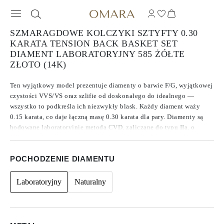
SZMARAGDOWE KOLCZYKI SZTYFTY 0.30
KARATA TENSION BACK BASKET SET
DIAMENT LABORATORYJNY 585 ŻÓŁTE
ZŁOTO (14K)
Ten wyjątkowy model prezentuje diamenty o barwie F/G, wyjątkowej
czystości VVS/VS oraz szlifie od doskonałego do idealnego —
wszystko to podkreśla ich niezwykły blask. Każdy diament waży
0.15 karata, co daje łączną masę 0.30 karata dla pary. Diamenty są
hodowane laboratoryjnie metodą CVD, zaliczane do typu IIa, o
idealnych proporcjach. Wykonane z 14-karatowego złota, łączą
nowoczesną elegancję z ponadczasowym luksusem. Nie posiadają
POCHODZENIE DIAMENTU
fluorescencji, dzięki czemu promieniują czystym, jasnym blaskiem.
Komfortowe zapięcia na napięcie zapewniają pewne i wygodne
noszenie przez cały dzień. Osadzone w klasycznym koszyczku, szlif
Laboratoryjny
Naturalny
szmaragdowy pięknie eksponuje kamień — oferując wyrafinowaną
elegancję na każdą okazję.