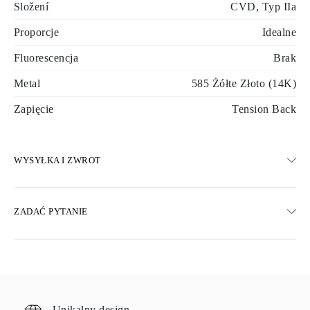
Složení
CVD, Typ IIa
Proporcje
Idealne
Fluorescencja
Brak
Metal
585 Żółte Złoto (14K)
Zapięcie
Tension Back
WYSYŁKA I ZWROT
WYSYŁKA
ZADAĆ PYTANIE
Darmowa dostawa 23 dni roboczych
Dostępne są również opcje dostawy ekspresowej
Dostarczamy do Austrii, Belgii, Bułgarii, Danii, Estonii, Finlandii,
Niemiec, Grecji, Węgier, Łotwy, Litwy, Luksemburga, Holandii,
Polski, Rumunii, Słowacji, Słowenii, Szwecji, Chorwacji, Francji,
Włoch, Portugalii i Hiszpanii.
Unikalny design