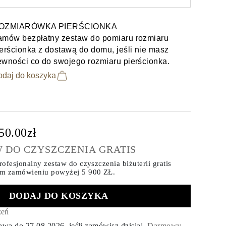
OZMIARÓWKA PIERŚCIONKA
amów bezpłatny zestaw do pomiaru rozmiaru
erścionka z dostawą do domu, jeśli nie masz
ewności co do swojego rozmiaru pierścionka.
odaj do koszyka
50.00zł
 DO CZYSZCZENIA GRATIS
ofesjonalny zestaw do czyszczenia biżuterii gratis
ym zamówieniu
powyżej 5 900 ZŁ.
DODAJ DO KOSZYKA
zeń
tawa do
27.08.2026
, jeśli zamówisz dzisiaj
.
Darmowy