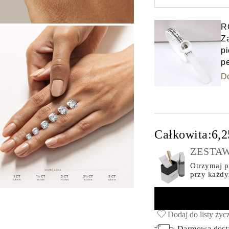
Select input
R
Z
pi
p
D
Całkowita:
6,2
ZESTAW
Otrzymaj pr
przy każd
Dodaj do listy życ
Darmowa dos