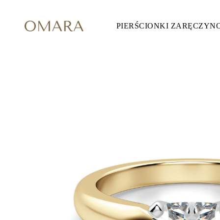
PIERŚCIONKI ZARĘCZYN
Pierścionki Zaręczynowe
STYL
Accented
Halo
Hidden Halo
Solitaire
Glam
Petite
Vintage
3 Kamieni
Zobacz Wszystkie
SZLIF KAMIENIA
Okrągły
Księżniczka
Poduszka
Owalny
Szmaragdowy
Markiza
Gruszka
Zobacz Wszystkie
METALY & KOLORY
Żółte Złoto