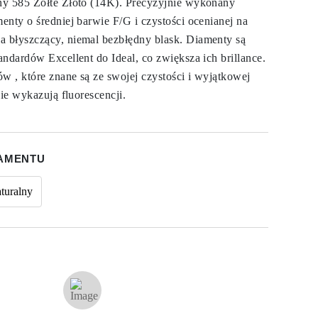
ny 585 Żółte Złoto (14K). Precyzyjnie wykonany
enty o średniej barwie F/G i czystości ocenianej na
 błyszczący, niemal bezbłędny blask. Diamenty są
ndardów Excellent do Ideal, co zwiększa ich brillance.
 , które znane są ze swojej czystości i wyjątkowej
nie wykazują fluorescencji.
IAMENTU
turalny