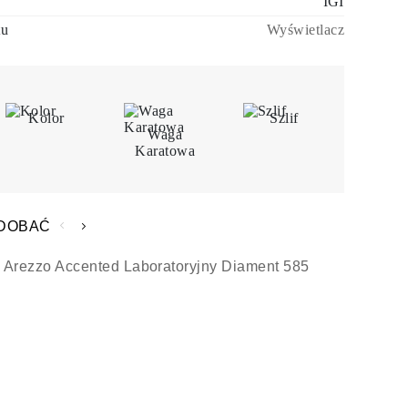
IGI
tu
Wyświetlacz
Kolor
Szlif
Waga
Karatowa
ODOBAĆ