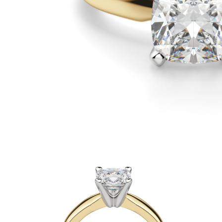
Białe Złoto
Różowe Złoto
950 Platyna
Zobacz Wszystkie
OBRĄCZKI ŚLUBNE
OBRĄCZKI ŚLUBNE DAMSKIE
Klasyczne
Eternity
Fashion
Simple
Zobacz Wszystkie
OBRĄCZKI ŚLUBNE MĘSKIE
Klasyczne
Fashion
Simple
Zobacz Wszystkie
METALY & KOLORY
Żółte Złoto
Białe Złoto
Różowe Złoto
Platyna 950
Zobacz Wszystkie
DIAMENTY
KATEGORIA
Pierśionki