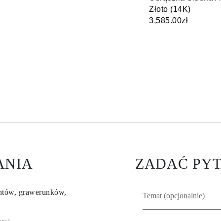
Złoto (14K)
3,585.00zł
ANIA
ZADAĆ PYT
entów, grawerunków,