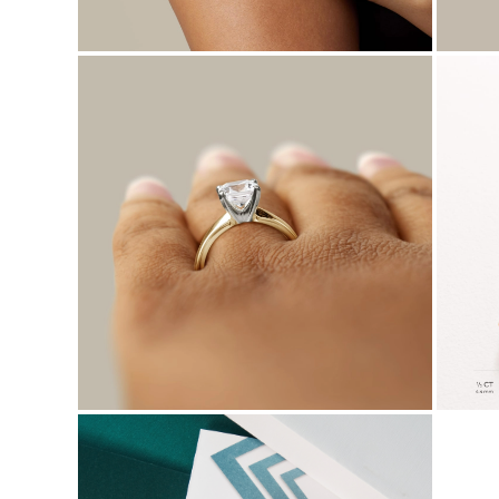
KATEGORIA
Pierśionki
Naszyjniki
Bransoletki
Kolczyki
Pielęgnacja Biżuterii
Zobacz Wszystkie
PIERŚIONKI
Pierścionki Zaręczynowe
Fashion
Klasyczne
Litery
Kamienie Szlachetne
Zobacz Wszystkie
NASZYJNIKI
Solitaire
Kamienie Szlachetne
Litery
Liczby
Zobacz Wszystkie
BRANSOLETKI
Tennis
Litery
Kamienie Szlachetne
Zobacz Wszystkie