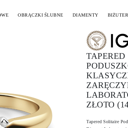
OWE
OBRĄCZKI ŚLUBNE
DIAMENTY
BIŻUTER
TAPERED 
PODUSZK
KLASYCZ
ZARĘCZY
LABORAT
ZŁOTO (1
Tapered Solitaire P