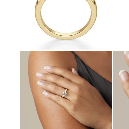
Naszyjniki
Bransoletki
Kolczyki
Zobacz Wszystkie
DIAMENTOWE PIERŚIONKI
Fashion
Klasyczne
Eternity
Litery
Zobacz Wszystkie
DIAMENTOWE NASZYJNIKI
Solitaire
Litery
Liczby
Zobacz Wszystkie
DIAMENTOWE BRANSOLETKI
Tennis
Zobacz Wszystkie
DIAMENTOWE KOLCZYKI
Kolczyki Sztyfty
Wiszące
Koła
Fashion
Zobacz Wszystkie
BIŻUTERIA