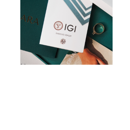
KOLCZYKI
Kolczyki Sztyfty
Wiszące
Koła
Fashion
Zobacz Wszystkie
TYP METALU
Złota Biżuteria
Platynowa Biżuteria
Srebrna Biżuteria
Zobacz Wszystkie
PREZENTY
PREZENTY
Pierścionki na Prezent
Naszyjniki na Prezent
Kolczyki na Prezent
Bransoletki na Prezent
Zawieszki Charms
Pielęgnacja biżuterii
Karta Podarunkowa
Zobacz Wszystkie
POZNAJ
Edukacja
Przewodnik po Diamentach
Przelicznik Rozmiarów Diamentów