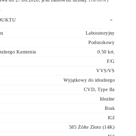
.
DUKTU
tu
Laboratoryjny
Poduszkowy
ralnego Kamienia
0.50 krt.
F/G
VVS/VS
Wyjątkowy do idealnego
CVD, Type IIa
Idealne
Brak
IGI
585 Żółte Złoto (14K)