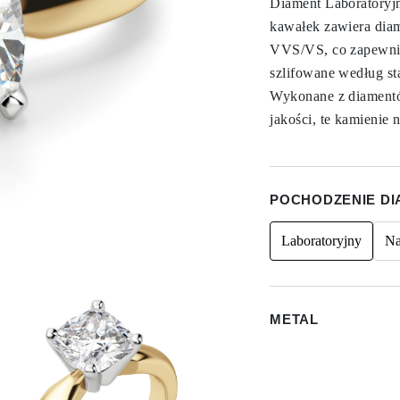
Diament Laboratoryj
kawałek zawiera diam
VVS/VS, co zapewnia
szlifowane według sta
Wykonane z diamentów
jakości, te kamienie 
POCHODZENIE D
Laboratoryjny
Na
METAL