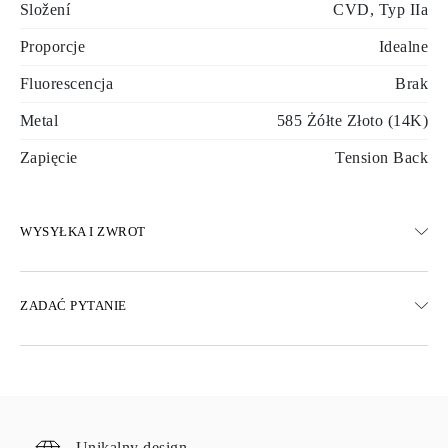
Složení
CVD, Typ IIa
Proporcje
Idealne
Fluorescencja
Brak
Metal
585 Żółte Złoto (14K)
Zapięcie
Tension Back
WYSYŁKA I ZWROT
WYSYŁKA
ZADAĆ PYTANIE
Darmowa dostawa 23 dni roboczych
Dostępne są również opcje dostawy ekspresowej
Dostarczamy do Austrii, Belgii, Bułgarii, Danii, Estonii, Finlandii,
Niemiec, Grecji, Węgier, Łotwy, Litwy, Luksemburga, Holandii,
Polski, Rumunii, Słowacji, Słowenii, Szwecji, Chorwacji, Francji,
Włoch, Portugalii i Hiszpanii.
Unikalny design