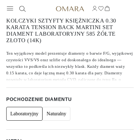
KOLCZYKI SZTYFTY KSIĘŻNICZKA 0.30
KARATA TENSION BACK MARTINI SET
DIAMENT LABORATORYJNY 585 ŻÓŁTE
ZŁOTO (14K)
Ten wyjątkowy model prezentuje diamenty o barwie F/G, wyjątkowej
czystości VVS/VS oraz szlifie od doskonałego do idealnego —
wszystko to podkreśla ich niezwykły blask. Każdy diament waży
0.15 karata, co daje łączną masę 0.30 karata dla pary. Diamenty
powstały w laboratorium metodą CVD, zaliczane do typu IIa, o
idealnych proporcjach. Wykonane z 14-karatowego złota, łączą
nowoczesną elegancję z ponadczasowym luksusem. Wolne od
POCHODZENIE DIAMENTU
fluorescencji, diamenty emitują czysty i promienny blask.
Komfortowe zapięcia typu tension back zapewniają bezpieczne i
wygodne noszenie przez cały dzień. Osadzone w oprawie typu
Laboratoryjny
Naturalny
martini, szlif księżniczki pięknie eksponuje kamień — oferując
wyrafinowaną elegancję na każdą okazję.