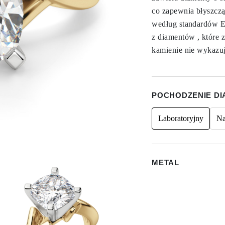
co zapewnia błyszczą
według standardów Ex
z diamentów , które z
kamienie nie wykazuj
POCHODZENIE D
Laboratoryjny
Na
METAL