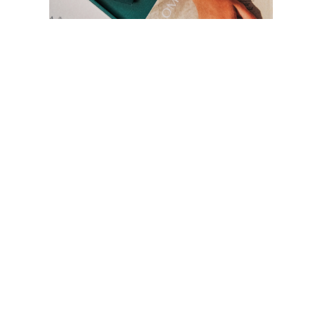
KATEGORIA
Pierśionki
Naszyjniki
Bransoletki
Kolczyki
Pielęgnacja Biżuterii
Zobacz Wszystkie
PIERŚIONKI
Pierścionki Zaręczynowe
Fashion
Klasyczne
Litery
Kamienie Szlachetne
Zobacz Wszystkie
NASZYJNIKI
Solitaire
Kamienie Szlachetne
Litery
Liczby
Zobacz Wszystkie
BRANSOLETKI
Tennis
Litery
Kamienie Szlachetne
Zobacz Wszystkie