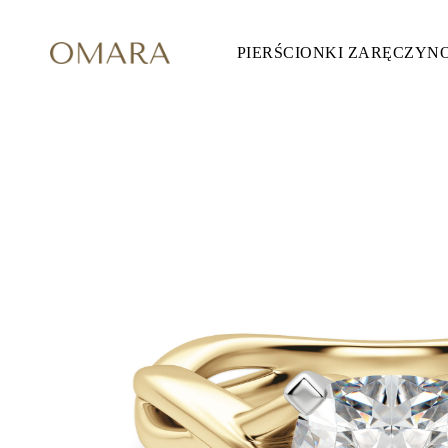
PIERŚCIONKI ZARĘCZYN
Pierścionki Zaręczynowe
STYL
Accented
Halo
Hidden Halo
Solitaire
Glam
Petite
Vintage
3 Kamieni
Zobacz Wszystkie
SZLIF KAMIENIA
Okrągły
Księżniczka
Poduszka
Owalny
Szmaragdowy
Markiza
Gruszka
Zobacz Wszystkie
METALY & KOLORY
Żółte Złoto