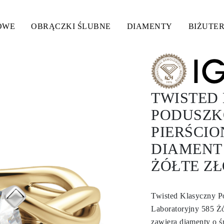
OWE
OBRĄCZKI ŚLUBNE
DIAMENTY
BIŻUTER
TWISTED
PODUSZK
PIERŚCI
DIAMENT
ŻÓŁTE ZŁ
Twisted Klasyczny P
Laboratoryjny 585 Ż
zawiera diamenty o ś