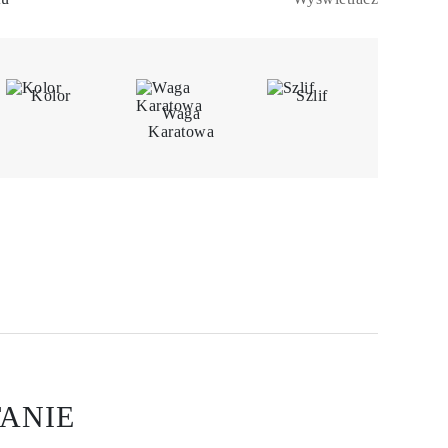
Kolor
Szlif
Waga
Karatowa
ANIE