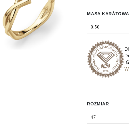
MASA KARÁTOWA
0.50
Select input
D
Do
IG
Wy
ROZMIAR
47
Select input