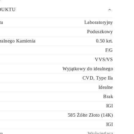
DUKTU
tu
Laboratoryjny
Poduszkowy
ralnego Kamienia
0.50 krt.
F/G
VVS/VS
Wyjątkowy do idealnego
CVD, Type IIa
Idealne
Brak
IGI
585 Żółte Złoto (14K)
IGI
tu
Wyświetlacz