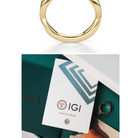
Naszyjniki
Bransoletki
Kolczyki
Zobacz Wszystkie
DIAMENTOWE PIERŚIONKI
Fashion
Klasyczne
Eternity
Litery
Zobacz Wszystkie
DIAMENTOWE NASZYJNIKI
Solitaire
Litery
Liczby
Zobacz Wszystkie
DIAMENTOWE BRANSOLETKI
Tennis
Zobacz Wszystkie
DIAMENTOWE KOLCZYKI
Kolczyki Sztyfty
Wiszące
Koła
Fashion
Zobacz Wszystkie
BIŻUTERIA