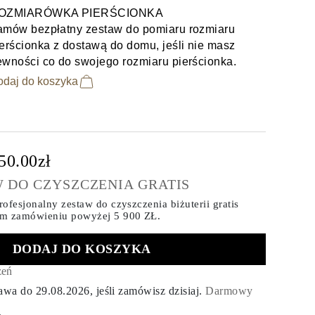
OZMIARÓWKA PIERŚCIONKA
amów bezpłatny zestaw do pomiaru rozmiaru
erścionka z dostawą do domu, jeśli nie masz
ewności co do swojego rozmiaru pierścionka.
odaj do koszyka
50.00zł
 DO CZYSZCZENIA GRATIS
ofesjonalny zestaw do czyszczenia biżuterii gratis
ym zamówieniu
powyżej 5 900 ZŁ.
DODAJ DO KOSZYKA
zeń
tawa do
29.08.2026
, jeśli zamówisz dzisiaj
.
Darmowy
.