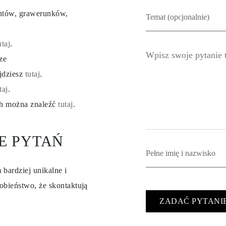
entów, grawerunków,
utaj
.
ze
ajdziesz
tutaj
.
taj
.
ch można znaleźć
tutaj
.
E PYTAŃ
 bardziej unikalne i
obieństwo, że skontaktują
ZADAĆ PYTANI