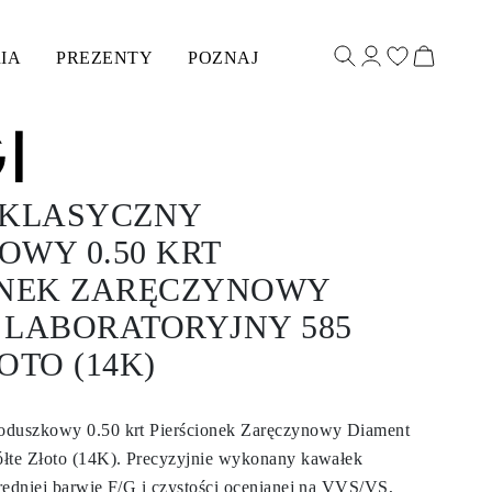
IA
PREZENTY
POZNAJ
 KLASYCZNY
OWY 0.50 KRT
ONEK ZARĘCZYNOWY
 LABORATORYJNY 585
OTO (14K)
oduszkowy 0.50 krt Pierścionek Zaręczynowy Diament
ółte Złoto (14K). Precyzyjnie wykonany kawałek
redniej barwie F/G i czystości ocenianej na VVS/VS,