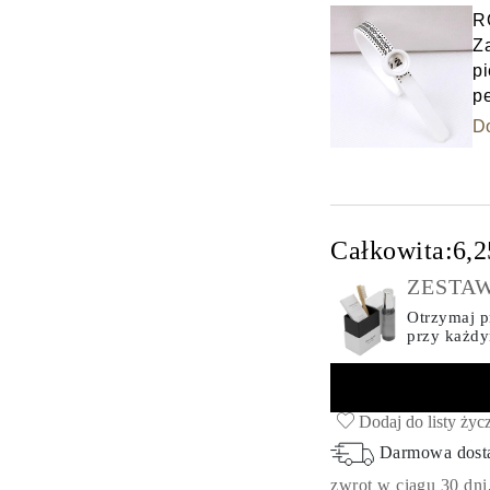
R
Z
pi
p
D
Całkowita:
6,2
ZESTAW
Otrzymaj pr
przy każd
Dodaj do listy życ
Darmowa dos
zwrot w ciągu 30 dni