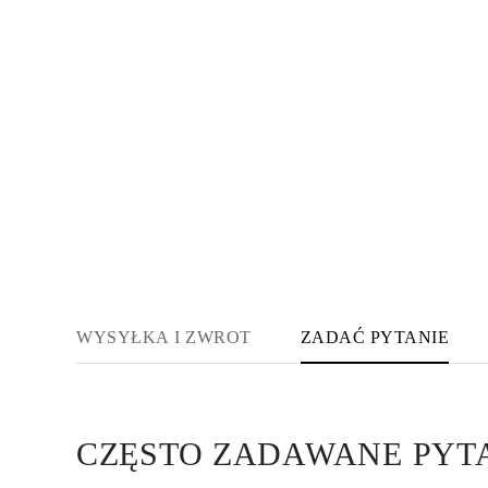
Certyfikacja
Rozmiary pierścionków i tabele
Rozmiary łańcuszków naszyjników
Rozmiary łańcuszków bransoletek
Rozmiary mankietów
Rodzaje Metali i Puncy
Personalizacja
Konkurencyjne ceny
O nas
Najczęściej zadawane pytania
Usługi
Projektowanie na zamówienie
Proces produkcji
Dostawa i czas realizacji
Nasza gwarancja
Zwroty
Naprawa i Przeróbka rozmiaru
WYSYŁKA I ZWROT
ZADAĆ PYTANIE
Mapa zasięgu dostaw
Metody płatności
Pielęgnacja biżuterii
CZĘSTO ZADAWANE PYT