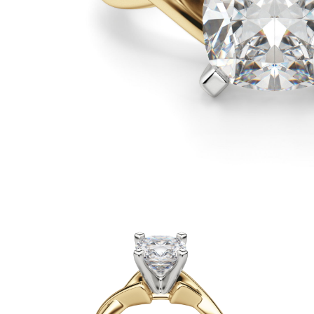
Białe Złoto
Różowe Złoto
950 Platyna
Zobacz Wszystkie
OBRĄCZKI ŚLUBNE
OBRĄCZKI ŚLUBNE DAMSKIE
Klasyczne
Eternity
Fashion
Simple
Zobacz Wszystkie
OBRĄCZKI ŚLUBNE MĘSKIE
Klasyczne
Fashion
Simple
Zobacz Wszystkie
METALY & KOLORY
Żółte Złoto
Białe Złoto
Różowe Złoto
Platyna 950
Zobacz Wszystkie
DIAMENTY
KATEGORIA
Pierśionki