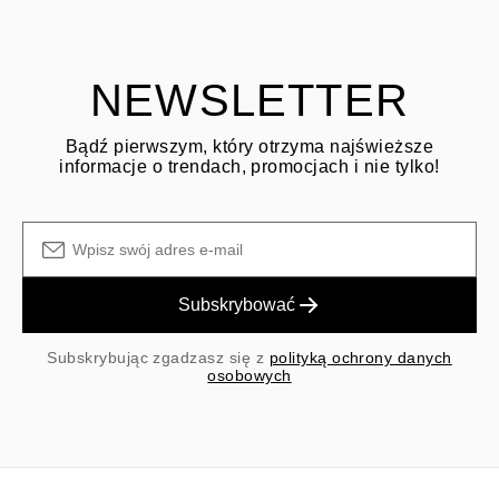
dotyczącym zwrotów
Klient jest odpowiedzialny za koszty wysyłki zwrotnej, a koszty
wysyłki/obsługi przy zakupie pierwotnym nie podlegają zwrotowi.
NEWSLETTER
Bądź pierwszym, który otrzyma najświeższe
informacje o trendach, promocjach i nie tylko!
Subskrybować
Subskrybując zgadzasz się z
polityką ochrony danych
osobowych