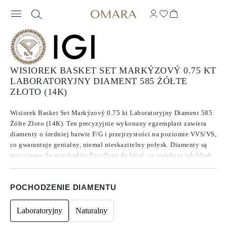
WISIOREK BASKET SET MARKÝZOVÝ 0.75 KT
LABORATORYJNY DIAMENT 585 ŻÓŁTE
ZŁOTO (14K)
Wisiorek Basket Set Markýzový 0.75 kt Laboratoryjny Diament 585
Żółte Złoto (14K). Ten precyzyjnie wykonany egzemplarz zawiera
diamenty o średniej barwie F/G i przejrzystości na poziomie VVS/VS,
co gwarantuje genialny, niemal nieskazitelny połysk. Diamenty są
przycinane do standardów Excellent do Ideal, co zwiększa ich blask.
Wykonane z diamentów CVD typu IIa, znanych ze swojej czystości i
wyjątkowej jakości, kamienie te nie wykazują fluorescencji.
POCHODZENIE DIAMENTU
Laboratoryjny
Naturalny