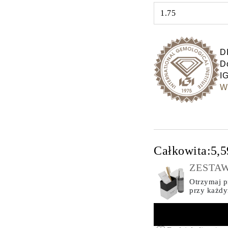
1.75
Select input
D
Do
IG
Wy
Całkowita:
5,5
ZESTAW
Otrzymaj pr
przy każd