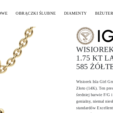
OWE
OBRĄCZKI ŚLUBNE
DIAMENTY
BIŻUTER
WISIORE
1.75 KT 
585 ŻÓŁT
Wisiorek Isla Girl G
Złoto (14K). Ten pr
średniej barwie F/G 
genialny, niemal nie
standardów Excellent