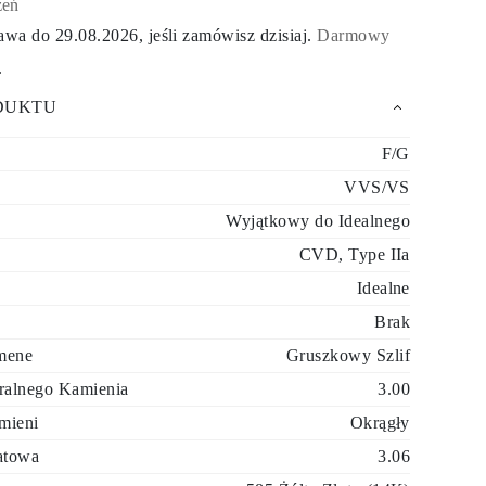
zeń
tawa do
29.08.2026
, jeśli zamówisz dzisiaj
.
Darmowy
.
DUKTU
F/G
VVS/VS
Wyjątkowy do Idealnego
CVD, Type IIa
Idealne
Brak
mene
Gruszkowy Szlif
ralnego Kamienia
3.00
mieni
Okrągły
atowa
3.06