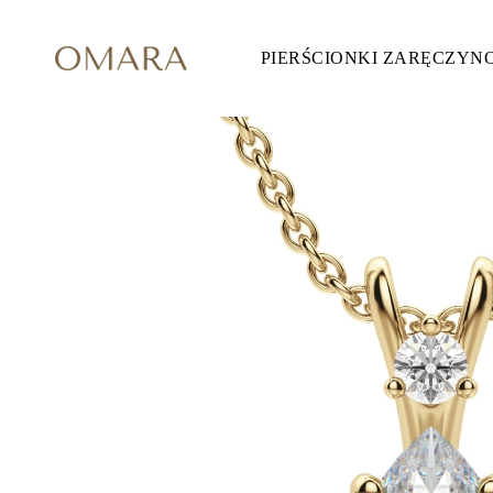
PIERŚCIONKI ZARĘCZYN
Pierścionki Zaręczynowe
STYL
Accented
Halo
Hidden Halo
Solitaire
Glam
Petite
Vintage
3 Kamieni
Zobacz Wszystkie
SZLIF KAMIENIA
Okrągły
Księżniczka
Poduszka
Owalny
Szmaragdowy
Markiza
Gruszka
Zobacz Wszystkie
METALY & KOLORY
Żółte Złoto