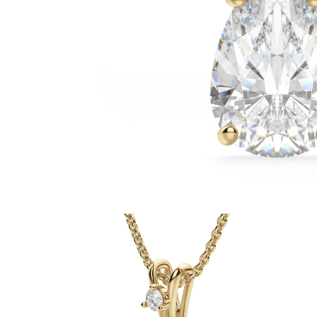
Białe Złoto
Różowe Złoto
950 Platyna
Zobacz Wszystkie
OBRĄCZKI ŚLUBNE
OBRĄCZKI ŚLUBNE DAMSKIE
Klasyczne
Eternity
Fashion
Simple
Zobacz Wszystkie
OBRĄCZKI ŚLUBNE MĘSKIE
Klasyczne
Fashion
Simple
Zobacz Wszystkie
METALY & KOLORY
Żółte Złoto
Białe Złoto
Różowe Złoto
Platyna 950
Zobacz Wszystkie
DIAMENTY
KATEGORIA
Pierśionki