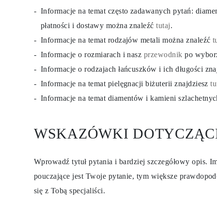
Certyfikacja
Informacje na temat często zadawanych pytań: diam
Rozmiary pierścionków i tabele
Rozmiary łańcuszków naszyjników
płatności i dostawy można znaleźć
tutaj
.
Rozmiary łańcuszków bransoletek
Informacje na temat rodzajów metali można znaleźć
t
Rozmiary mankietów
Rodzaje Metali i Puncy
Informacje o rozmiarach i nasz
przewodnik
po wybor
Personalizacja
Konkurencyjne ceny
Informacje o rodzajach łańcuszków i ich długości zn
O nas
Informacje na temat pielęgnacji biżuterii znajdziesz
tu
Najczęściej zadawane pytania
Usługi
Informacje na temat diamentów i kamieni szlachetny
Projektowanie na zamówienie
Proces produkcji
Dostawa i czas realizacji
WSKAZÓWKI DOTYCZĄC
Nasza gwarancja
Zwroty
Naprawa i Przeróbka rozmiaru
Mapa zasięgu dostaw
Wprowadź tytuł pytania i bardziej szczegółowy opis. Im
Metody płatności
Pielęgnacja biżuterii
pouczające jest Twoje pytanie, tym większe prawdopod
się z Tobą specjaliści.