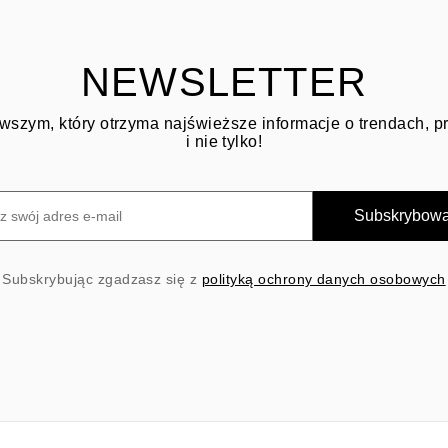
NEWSLETTER
wszym, który otrzyma najświeższe informacje o trendach, 
i nie tylko!
Subskrybow
Subskrybując zgadzasz się z
polityką ochrony danych osobowych