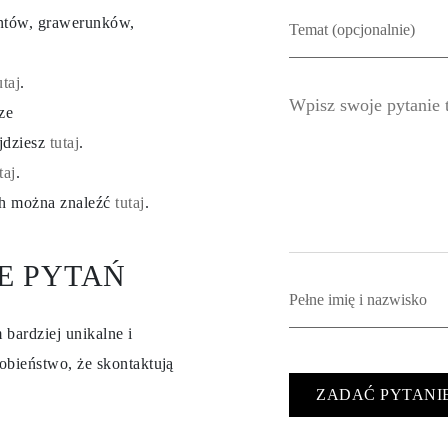
entów, grawerunków,
utaj
.
ze
ajdziesz
tutaj
.
taj
.
ch można znaleźć
tutaj
.
E PYTAŃ
 bardziej unikalne i
obieństwo, że skontaktują
ZADAĆ PYTANI