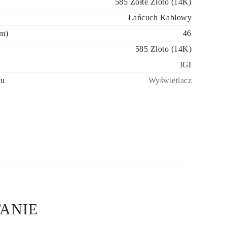
585 Żółte Złoto (14K)
Łańcuch Kablowy
cm)
46
585 Złoto (14K)
IGI
tu
Wyświetlacz
ANIE