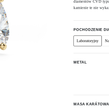
diamentów CVD typu I
kamienie te nie wykaz
POCHODZENIE D
Laboratoryjny
Na
METAL
MASA KARÁTOWA