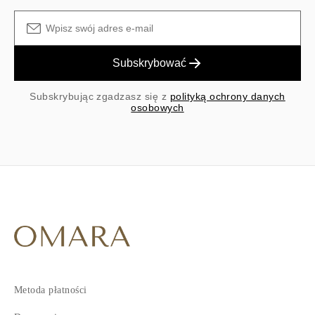
Subskrybować
Subskrybując zgadzasz się z
polityką ochrony danych
osobowych
Metoda płatności