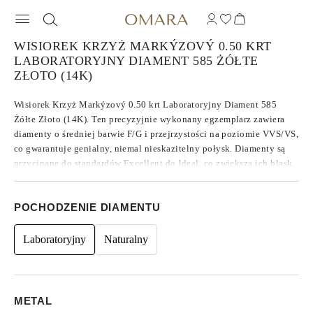
WISIOREK KRZYŻ MARKÝZOVÝ 0.50 KRT
LABORATORYJNY DIAMENT 585 ŻÓŁTE
ZŁOTO (14K)
Wisiorek Krzyż Markýzový 0.50 krt Laboratoryjny Diament 585
Żółte Złoto (14K). Ten precyzyjnie wykonany egzemplarz zawiera
diamenty o średniej barwie F/G i przejrzystości na poziomie VVS/VS,
co gwarantuje genialny, niemal nieskazitelny połysk. Diamenty są
przycinane do standardów Excellent do Ideal, co zwiększa ich blask.
Wykonane z diamentów CVD typu IIa, znanych ze swojej czystości i
wyjątkowej jakości, kamienie te nie wykazują fluorescencji.
POCHODZENIE DIAMENTU
Laboratoryjny
Naturalny
METAL