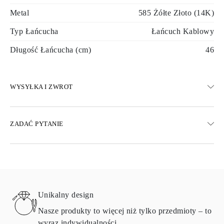
Metal
585 Żółte Złoto (14K)
Typ Łańcucha
Łańcuch Kablowy
Długość Łańcucha (cm)
46
WYSYŁKA I ZWROT
WYSYŁKA
ZADAĆ PYTANIE
Darmowa dostawa 23 dni roboczych
Dostępne są również opcje dostawy ekspresowej
Dostarczamy do Austrii, Belgii, Bułgarii, Danii, Estonii, Finlandii,
Niemiec, Grecji, Węgier, Łotwy, Litwy, Luksemburga, Holandii,
Polski, Rumunii, Słowacji, Słowenii, Szwecji, Chorwacji, Francji,
Włoch, Portugalii i Hiszpanii.
Unikalny design
Aby uzyskać szczegółowe informacje na temat metod wysyłki,
kosztów i czasu dostawy, zapoznaj się z
często zadawanymi
Nasze produkty to więcej niż tylko przedmioty – to
pytaniami
dotyczącymi dostawy
wyraz indywidualności.