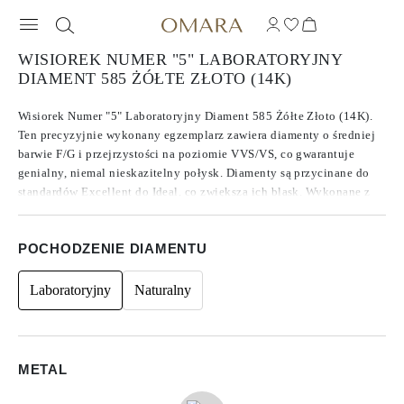
WISIOREK NUMER "5" LABORATORYJNY
DIAMENT 585 ŻÓŁTE ZŁOTO (14K)
Wisiorek Numer "5" Laboratoryjny Diament 585 Żółte Złoto (14K).
Ten precyzyjnie wykonany egzemplarz zawiera diamenty o średniej
barwie F/G i przejrzystości na poziomie VVS/VS, co gwarantuje
genialny, niemal nieskazitelny połysk. Diamenty są przycinane do
standardów Excellent do Ideal, co zwiększa ich blask. Wykonane z
diamentów CVD typu IIa, znanych ze swojej czystości i wyjątkowej
jakości, kamienie te nie wykazują fluorescencji. Kamienie boczne
POCHODZENIE DIAMENTU
mają kształt Okrągły, co nadaje ponadczasowy design, o łącznej
masie w karatach. 0.07.
Laboratoryjny
Naturalny
METAL