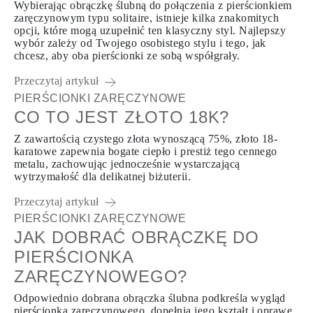
Wybierając obrączkę ślubną do połączenia z pierścionkiem
zaręczynowym typu solitaire, istnieje kilka znakomitych
opcji, które mogą uzupełnić ten klasyczny styl. Najlepszy
wybór zależy od Twojego osobistego stylu i tego, jak
chcesz, aby oba pierścionki ze sobą współgrały.
Przeczytaj artykuł
PIERŚCIONKI ZARĘCZYNOWE
CO TO JEST ZŁOTO 18K?
Z zawartością czystego złota wynoszącą 75%, złoto 18-
karatowe zapewnia bogate ciepło i prestiż tego cennego
metalu, zachowując jednocześnie wystarczającą
wytrzymałość dla delikatnej biżuterii.
Przeczytaj artykuł
PIERŚCIONKI ZARĘCZYNOWE
JAK DOBRAĆ OBRĄCZKĘ DO
PIERŚCIONKA
ZARĘCZYNOWEGO?
Odpowiednio dobrana obrączka ślubna podkreśla wygląd
pierścionka zaręczynowego, dopełnia jego kształt i oprawę