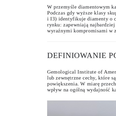
Naszyjniki
W przemyśle diamentowym kat
Bransoletki
Kolczyki
Podczas gdy wyższe klasy skup
Zobacz Wszystkie
i I3) identyfikuje diamenty o
DIAMENTOWE PIERŚIONKI
rynku: zapewniają najbardziej
Fashion
wyraźnymi kompromisami w zak
Klasyczne
Eternity
Litery
Zobacz Wszystkie
DIAMENTOWE NASZYJNIKI
DEFINIOWANIE P
Solitaire
Litery
Liczby
Zobacz Wszystkie
Gemological Institute of Amer
DIAMENTOWE BRANSOLETKI
lub zewnętrzne cechy, które 
Tennis
Zobacz Wszystkie
powiększenia. W miarę przechod
DIAMENTOWE KOLCZYKI
wpływ na ogólną wydajność k
Kolczyki Sztyfty
Wiszące
Koła
Fashion
Zobacz Wszystkie
BIŻUTERIA