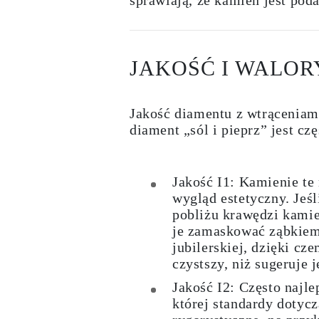
Certyfikacja
Rozmiary pierścionków i tabele
Rozmiary łańcuszków naszyjników
Rozmiary łańcuszków bransoletek
JAKOŚĆ I WALOR
Rozmiary mankietów
Rodzaje Metali i Puncy
Personalizacja
Konkurencyjne ceny
Jakość diamentu z wtrąceniami
O nas
Najczęściej zadawane pytania
diament „sól i pieprz” jest c
Usługi
Projektowanie na zamówienie
Proces produkcji
Dostawa i czas realizacji
Jakość I1: Kamienie t
Nasza gwarancja
wygląd estetyczny. Jeśl
Zwroty
pobliżu krawędzi kamie
Naprawa i Przeróbka rozmiaru
je zamaskować ząbkiem
Mapa zasięgu dostaw
Metody płatności
jubilerskiej, dzięki cz
Pielęgnacja biżuterii
czystszy, niż sugeruje j
Jakość I2: Często najlep
której standardy dotycz