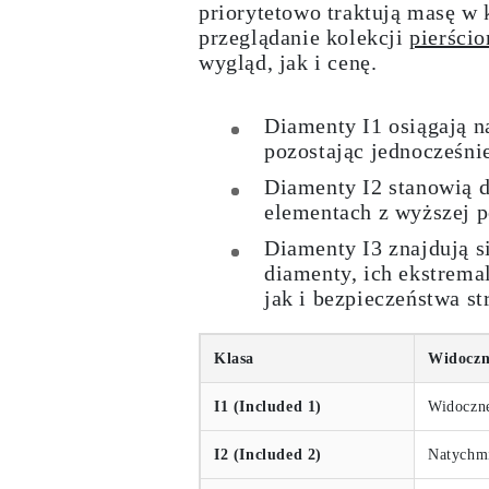
priorytetowo traktują masę w 
przeglądanie kolekcji
pierści
wygląd, jak i cenę.
Diamenty I1 osiągają n
pozostając jednocześnie
Diamenty I2 stanowią d
elementach z wyższej p
Diamenty I3 znajdują s
diamenty, ich ekstrema
jak i bezpieczeństwa st
Klasa
Widoczn
I1 (Included 1)
Widoczn
I2 (Included 2)
Natychmi