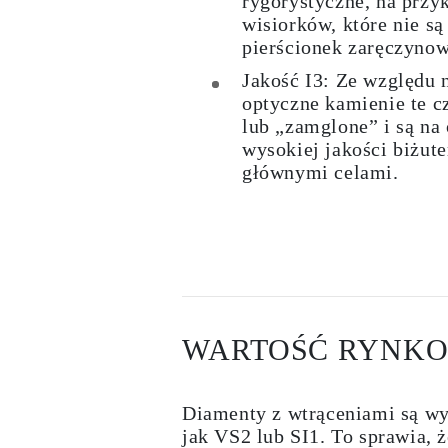
rygorystyczne, na przy
wisiorków, które nie są
pierścionek zaręczyno
Jakość I3: Ze względu 
optyczne kamienie te c
lub „zamglone” i są na
wysokiej jakości biżuter
głównymi celami.
WARTOŚĆ RYNKO
Diamenty z wtrąceniami są wy
jak VS2 lub SI1. To sprawia,