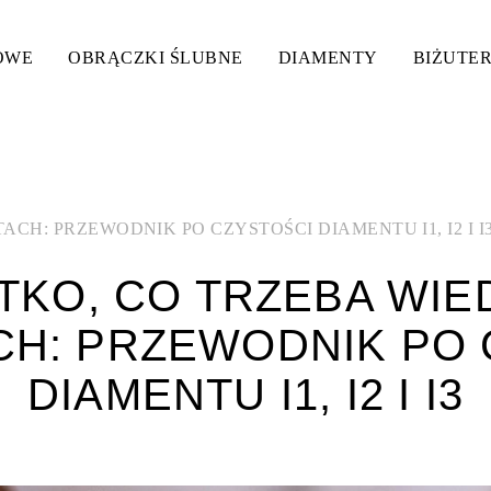
OWE
OBRĄCZKI ŚLUBNE
DIAMENTY
BIŻUTER
CH: PRZEWODNIK PO CZYSTOŚCI DIAMENTU I1, I2 I I
KO, CO TRZEBA WIE
CH: PRZEWODNIK PO 
DIAMENTU I1, I2 I I3