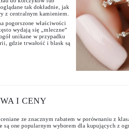
kład do kolczyków lub
 oglądane tak dokładnie, jak
wy z centralnym kamieniem.
na pogorszone właściwości
zęsto wydają się „mleczne”
 ogół unikane w przypadku
ii, gdzie trwałość i blask są
WA I CENY
ceniane ze znacznym rabatem w porównaniu z klasa
 że są one popularnym wyborem dla kupujących z o