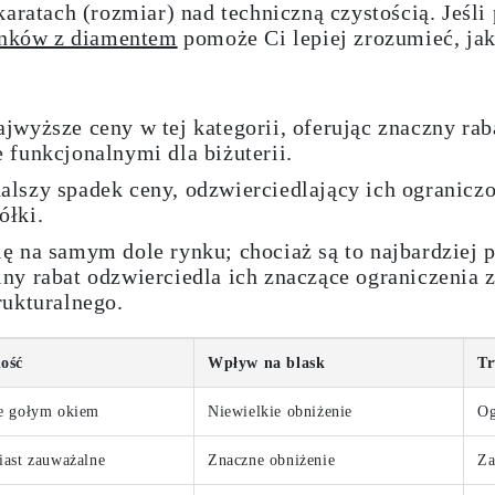
karatach (rozmiar) nad techniczną czystością. Jeśli
onków z diamentem
pomoże Ci lepiej zrozumieć, ja
ajwyższe ceny w tej kategorii, oferując znaczny ra
 funkcjonalnymi dla biżuterii.
alszy spadek ceny, odzwierciedlający ich ogranicz
ółki.
ię na samym dole rynku; chociaż są to najbardziej 
lny rabat odzwierciedla ich znaczące ograniczenia
rukturalnego.
ość
Wpływ na blask
Tr
e gołym okiem
Niewielkie obniżenie
Og
ast zauważalne
Znaczne obniżenie
Za