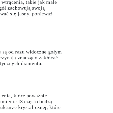
wtrącenia, takie jak małe
ogół zachowują swoją
wać się jasny, ponieważ
te są od razu widoczne gołym
aczynają znacząco zakłócać
ptycznych diamentu.
cenia, które poważnie
kamienie I3 często budzą
kturze krystalicznej, które