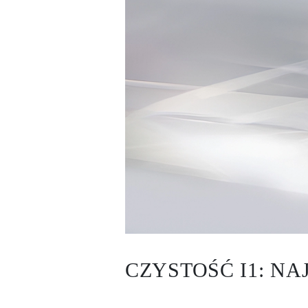
KATEGORIA
Pierśionki
Naszyjniki
Bransoletki
Kolczyki
Pielęgnacja Biżuterii
Zobacz Wszystkie
PIERŚIONKI
Pierścionki Zaręczynowe
Fashion
Klasyczne
Litery
Kamienie Szlachetne
Zobacz Wszystkie
NASZYJNIKI
Solitaire
Kamienie Szlachetne
Litery
Liczby
Zobacz Wszystkie
BRANSOLETKI
CZYSTOŚĆ I1: N
Tennis
Litery
Kamienie Szlachetne
Zobacz Wszystkie