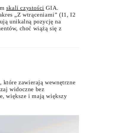
iom
skali czystości
GIA.
akres „Z wtrąceniami” (I1, I2
ują unikalną pozycję na
entów, choć wiążą się z
e, które zawierają wewnętrzne
czaj widoczne bez
ze, większe i mają większy