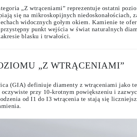
egoria „Z wtrąceniami” reprezentuje ostatni poz
iają się na mikroskopijnych niedoskonałościach, z
 cechach widocznych gołym okiem. Kamienie te ofer
 przystępny punkt wejścia w świat naturalnych diam
resie blasku i trwałości.
OZIOMU „Z WTRĄCENIAMI”
ica (GIA) definiuje diamenty z wtrąceniami jako t
są oczywiste przy 10-krotnym powiększeniu i zazwy
zenia od I1 do I3 wtrącenia te stają się liczniejs
amienia.