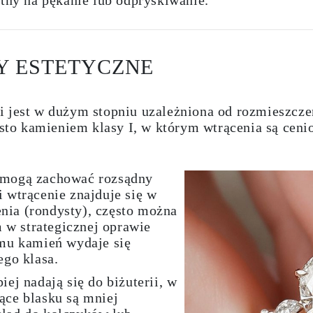
Y ESTETYCZNE
 jest w dużym stopniu uzależniona od rozmieszczen
zęsto kamieniem klasy I, w którym wtrącenia są ceni
e mogą zachować rozsądny
i wtrącenie znajduje się w
nia (rondysty), często można
 w strategicznej oprawie
emu kamień wydaje się
ego klasa.
iej nadają się do biżuterii, w
ące blasku są mniej