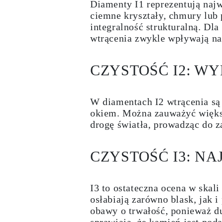
Diamenty I1 reprezentują najw
KOLCZYKI
ciemne kryształy, chmury lub
Kolczyki Sztyfty
Wiszące
integralność strukturalną. Dl
Koła
wtrącenia zwykle wpływają na
Fashion
Zobacz Wszystkie
TYP METALU
CZYSTOŚĆ I2: W
Złota Biżuteria
Platynowa Biżuteria
Srebrna Biżuteria
Zobacz Wszystkie
W diamentach I2 wtrącenia są 
PREZENTY
okiem. Można zauważyć większe
PREZENTY
Pierścionki na Prezent
drogę światła, prowadząc do 
Naszyjniki na Prezent
Kolczyki na Prezent
Bransoletki na Prezent
CZYSTOŚĆ I3: NA
Zawieszki Charms
Pielęgnacja biżuterii
Karta Podarunkowa
Zobacz Wszystkie
I3 to ostateczna ocena w skal
POZNAJ
osłabiają zarówno blask, jak i
Edukacja
obawy o trwałość, ponieważ du
Przewodnik po Diamentach
sprawiają, że kamień jest pod
Przelicznik Rozmiarów Diamentów