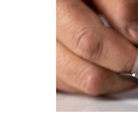
Białe Złoto
Różowe Złoto
950 Platyna
Zobacz Wszystkie
OBRĄCZKI ŚLUBNE
OBRĄCZKI ŚLUBNE DAMSKIE
Klasyczne
Eternity
Fashion
Simple
Zobacz Wszystkie
OBRĄCZKI ŚLUBNE MĘSKIE
Klasyczne
Fashion
Simple
Zobacz Wszystkie
METALY & KOLORY
Żółte Złoto
Białe Złoto
Różowe Złoto
Platyna 950
Zobacz Wszystkie
DIAMENTY
KATEGORIA
Pierśionki