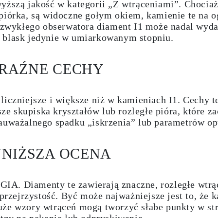
yższą jakość w kategorii „Z wtrąceniami”. Chociaż 
 piórka, są widoczne gołym okiem, kamienie te na 
a zwykłego obserwatora diament I1 może nadal wyda
 blask jedynie w umiarkowanym stopniu.
YRAŹNE CECHY
liczniejsze i większe niż w kamieniach I1. Cechy 
 skupiska kryształów lub rozległe pióra, które z
zauważalnego spadku „iskrzenia” lub parametrów o
JNIŻSZA OCENA
i GIA. Diamenty te zawierają znaczne, rozległe wtrą
 przejrzystość. Być może najważniejsze jest to, że 
że wzory wtrąceń mogą tworzyć słabe punkty w stru
atny na pękanie lub odpryskiwanie.