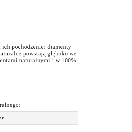
t ich pochodzenie: diamenty
naturalne powstają głęboko we
mentami naturalnymi i w 100%
?
ralnego:
ny