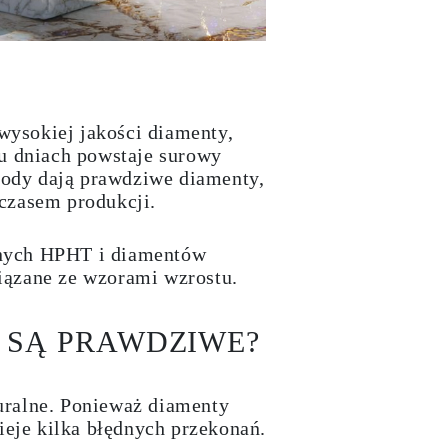
wysokiej jakości diamenty,
u dniach powstaje surowy
etody dają prawdziwe diamenty,
i czasem produkcji.
jnych HPHT i diamentów
iązane ze wzorami wzrostu.
 SĄ PRAWDZIWE?
uralne. Ponieważ diamenty
eje kilka błędnych przekonań.