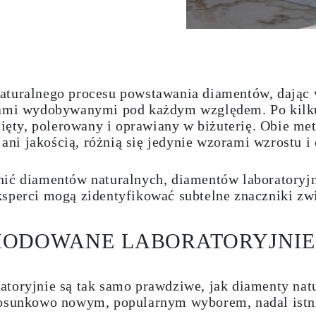
aturalnego procesu powstawania diamentów, dając 
ntami wydobywanymi pod każdym względem. Po kilk
 cięty, polerowany i oprawiany w biżuterię. Obie m
ą ani jakością, różnią się jedynie wzorami wzrostu 
nić diamentów naturalnych, diamentów laboratory
ksperci mogą zidentyfikować subtelne znaczniki zw
HODOWANE LABORATORYJNIE
atoryjnie są tak samo prawdziwe, jak diamenty nat
tosunkowo nowym, popularnym wyborem, nadal istni