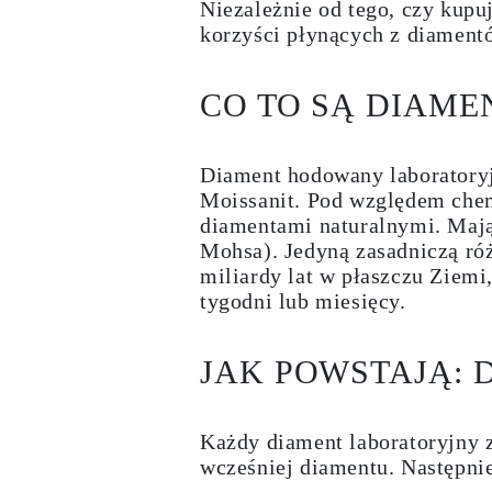
Niezależnie od tego, czy kupu
Naszyjniki
Bransoletki
korzyści płynących z diament
Kolczyki
Zobacz Wszystkie
DIAMENTOWE PIERŚIONKI
CO TO SĄ DIAME
Fashion
Klasyczne
Eternity
Litery
Diament hodowany laboratory
Zobacz Wszystkie
Moissanit. Pod względem chem
DIAMENTOWE NASZYJNIKI
diamentami naturalnymi. Mają 
Solitaire
Mohsa). Jedyną zasadniczą róż
Litery
Liczby
miliardy lat w płaszczu Ziem
Zobacz Wszystkie
tygodni lub miesięcy.
DIAMENTOWE BRANSOLETKI
Tennis
Zobacz Wszystkie
JAK POWSTAJĄ:
DIAMENTOWE KOLCZYKI
Kolczyki Sztyfty
Wiszące
Koła
Każdy diament laboratoryjny 
Fashion
wcześniej diamentu. Następni
Zobacz Wszystkie
BIŻUTERIA