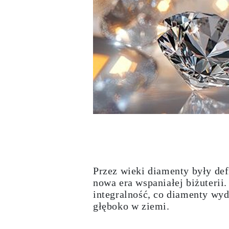
Białe Złoto
Różowe Złoto
950 Platyna
Zobacz Wszystkie
OBRĄCZKI ŚLUBNE
OBRĄCZKI ŚLUBNE DAMSKIE
Klasyczne
Eternity
Fashion
Simple
Zobacz Wszystkie
OBRĄCZKI ŚLUBNE MĘSKIE
Klasyczne
Fashion
Simple
Zobacz Wszystkie
METALY & KOLORY
Żółte Złoto
Przez wieki diamenty były def
Białe Złoto
Różowe Złoto
nowa era wspaniałej biżuterii
Platyna 950
integralność, co diamenty wyd
Zobacz Wszystkie
głęboko w ziemi.
DIAMENTY
KATEGORIA
Pierśionki