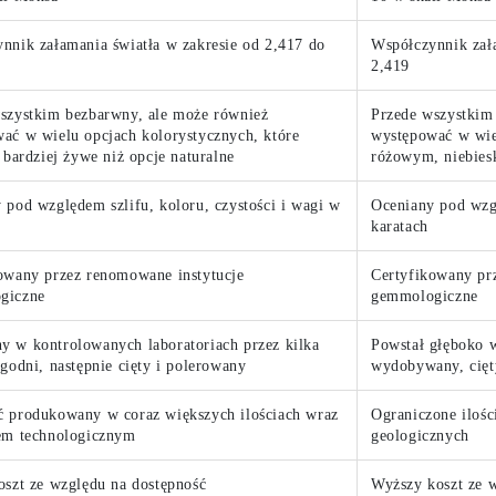
nnik załamania światła w zakresie od 2,417 do
Współczynnik zała
2,419
szystkim bezbarwny, ale może również
Przede wszystkim
ać w wielu opcjach kolorystycznych, które
występować w wie
ą bardziej żywe niż opcje naturalne
różowym, niebies
 pod względem szlifu, koloru, czystości i wagi w
Oceniany pod wzgl
karatach
owany przez renomowane instytucje
Certyfikowany pr
giczne
gemmologiczne
 w kontrolowanych laboratoriach przez kilka
Powstał głęboko w
ygodni, następnie cięty i polerowany
wydobywany, cięt
 produkowany w coraz większych ilościach wraz
Ograniczone iloś
em technologicznym
geologicznych
oszt ze względu na dostępność
Wyższy koszt ze 