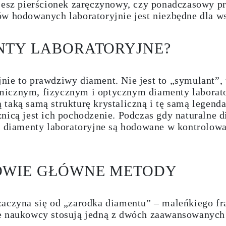
jesz pierścionek zaręczynowy, czy ponadczasowy pr
ów hodowanych laboratoryjnie jest niezbędne dla 
NTY LABORATORYJNE?
jnie to
prawdziwy diament
. Nie jest to „symulant”,
icznym, fizycznym i optycznym diamenty laborato
taką samą strukturę krystaliczną i tę samą legenda
nicą jest ich pochodzenie. Podczas gdy naturalne 
i, diamenty laboratoryjne są hodowane w kontrolow
 DWIE GŁÓWNE METODY
zaczyna się od „zarodka diamentu” – maleńkiego fr
e naukowcy stosują jedną z dwóch zaawansowanych 