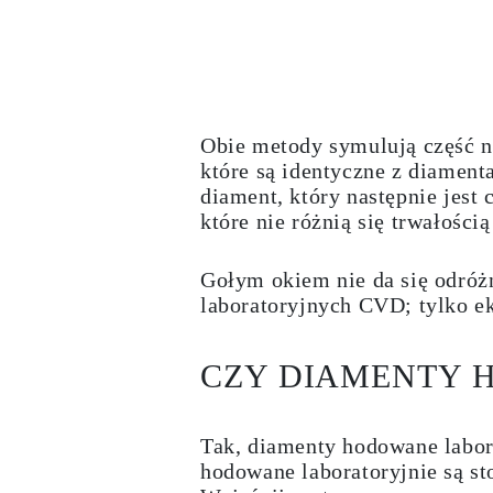
KOLCZYKI
Kolczyki Sztyfty
Wiszące
Koła
Fashion
Zobacz Wszystkie
TYP METALU
Obie metody symulują część n
Złota Biżuteria
które są identyczne z diame
Platynowa Biżuteria
diament, który następnie jest
Srebrna Biżuteria
Zobacz Wszystkie
które nie różnią się trwałości
PREZENTY
PREZENTY
Pierścionki na Prezent
Gołym okiem nie da się odróż
Naszyjniki na Prezent
laboratoryjnych CVD; tylko e
Kolczyki na Prezent
Bransoletki na Prezent
Zawieszki Charms
CZY DIAMENTY 
Pielęgnacja biżuterii
Karta Podarunkowa
Zobacz Wszystkie
POZNAJ
Tak, diamenty hodowane labor
Edukacja
hodowane laboratoryjnie są s
Przewodnik po Diamentach
Przelicznik Rozmiarów Diamentów