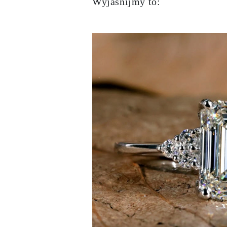
Wyjaśnijmy to:
Certyfikacja
Rozmiary pierścionków i tabele
Rozmiary łańcuszków naszyjników
Rozmiary łańcuszków bransoletek
Rozmiary mankietów
Rodzaje Metali i Puncy
Personalizacja
Konkurencyjne ceny
O nas
Najczęściej zadawane pytania
Usługi
Projektowanie na zamówienie
Proces produkcji
Dostawa i czas realizacji
Nasza gwarancja
Zwroty
Naprawa i Przeróbka rozmiaru
Mapa zasięgu dostaw
Metody płatności
Pielęgnacja biżuterii