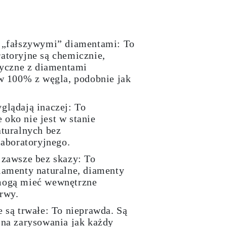
ą „fałszywymi” diamentami:
To
atoryjne są chemicznie,
ntyczne z diamentami
 w 100% z węgla, podobnie jak
glądają inaczej:
To
oko nie jest w stanie
aturalnych bez
laboratoryjnego.
 zawsze bez skazy:
To
diamenty naturalne, diamenty
mogą mieć wewnętrzne
arwy.
e są trwałe:
To nieprawda
. Są
 na zarysowania jak każdy