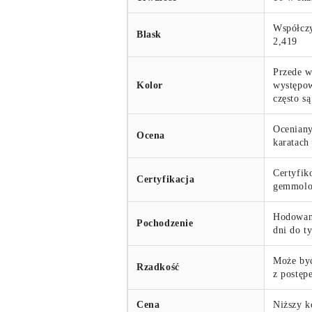
Współczy
Blask
2,419
Przede w
Kolor
występow
często s
Oceniany
Ocena
karatach
Certyfik
Certyfikacja
gemmolo
Hodowany
Pochodzenie
dni do t
Może być
Rzadkość
z postęp
Cena
Niższy k