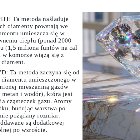
PHT:
Ta metoda naśladuje
ych diamenty powstają we
amentu umieszcza się w
ywnemu ciepłu (ponad 2000
iu (1,5 miliona funtów na cal
 w komorze wiążą się z
w diament.
VD:
Ta metoda zaczyna się od
a diamentu umieszczonego w
nionej mieszaniną gazów
metan i wodór), która jest
ia cząsteczek gazu. Atomy
odku, budując warstwa po
gnie pożądany rozmiar.
ddawane są dodatkowej
plnej po wzroście.