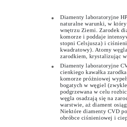
KATEGORIA
Pierśionki
Naszyjniki
Diamenty laboratoryjne H
Bransoletki
naturalne warunki, w któr
Kolczyki
Pielęgnacja Biżuterii
wnętrzu Ziemi. Zarodek di
Zobacz Wszystkie
komorze i poddaje intens
PIERŚIONKI
stopni Celsjusza) i ciśnien
Pierścionki Zaręczynowe
kwadratowy). Atomy węgla
Fashion
Klasyczne
zarodkiem, krystalizując 
Litery
Kamienie Szlachetne
Diamenty laboratoryjne C
Zobacz Wszystkie
cienkiego kawałka zarodk
NASZYJNIKI
komorze próżniowej wypeł
Solitaire
bogatych w węgiel (zwykle 
Kamienie Szlachetne
Litery
podgrzewana w celu rozbic
Liczby
węgla osadzają się na zar
Zobacz Wszystkie
warstwie, aż diament osią
BRANSOLETKI
Niektóre diamenty CVD po
Tennis
Litery
obróbce ciśnieniowej i cie
Kamienie Szlachetne
Zobacz Wszystkie