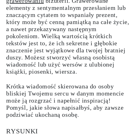
grawerowaniu
biżuterii. Grawerowane
elementy z sentymentalnym przesłaniem lub
znaczącym cytatem to wspaniały prezent,
który może być cenną pamiątką na całe życie,
a nawet przekazywany następnym
pokoleniom. Wielką wartością krótkich
tekstów jest to, że ich sekretne i głębokie
znaczenie jest wyjątkowe dla twojej bratniej
duszy. Możesz stworzyć
własną osobistą
wiadomość l
ub użyć wersów z ulubionej
książki, piosenki, wiersza.
Krótka wiadomość skierowana do osoby
bliskiej Twojemu sercu w danym momencie
może ją rozgrzać i napełnić
inspiracją
!
Pomyśl, jakie słowa napisałbyś, aby zawsze
podziwiać ukochaną osobę.
RYSUNKI