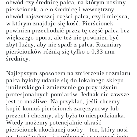
obwód czy średnicę palca, na którym nosimy
pierścionek, ale o średnicę i wewnętrzny
obwód najszerszej części palca, czyli miejsca,
w którym znajduje się kość. Pierścionek
powinien przechodzić przez tę część palca bez
większego oporu, ale też nie powinien być
zbyt luźny, aby nie spadł z palca.
Rozmiary
pierścionków różnią się tylko o 0,33 mm
średnicy.
Najlepszym sposobem na zmierzenie rozmiaru
palca byłoby udanie się do
lokalnego sklepu
jubilerskiego
i zmierzenie go przy użyciu
profesjonalnych
pomiarów
. Jednak nie zawsze
jest to możliwe. Na przykład, jeśli chcemy
kupić komuś pierścionek zaręczynowy lub
prezent i chcemy, aby była to niespodzianka.
Wtedy możemy potencjalnie ukraść
pierścionek ukochanej osoby – ten, który nosi
na „tym” palcu – i spróbować oszacować jego