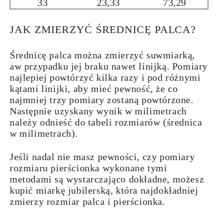
33
23,33
73,29
JAK ZMIERZYĆ ŚREDNICĘ PALCA?
Średnicę palca można zmierzyć suwmiarką,
aw przypadku jej braku nawet linijką. Pomiary
najlepiej powtórzyć kilka razy i pod różnymi
kątami linijki, aby mieć pewność, że co
najmniej trzy pomiary zostaną powtórzone.
Następnie uzyskany wynik w milimetrach
należy odnieść do
tabeli rozmiarów
(średnica
w milimetrach).
Jeśli nadal nie masz pewności, czy pomiary
rozmiaru pierścionka wykonane tymi
metodami są wystarczająco dokładne, możesz
kupić
miarkę
jubilerską
, która najdokładniej
zmierzy rozmiar palca i pierścionka.