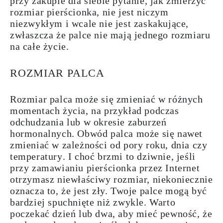
przy zakupie dla siebie pytanie, jak zmierzyć
rozmiar pierścionka, nie jest niczym
niezwykłym i wcale nie jest
zaskakujące
,
zwłaszcza że palce nie mają jednego rozmiaru
na całe życie.
ROZMIAR PALCA
Rozmiar palca może się zmieniać
w różnych
momentach życia, na przykład podczas
odchudzania lub w okresie zaburzeń
hormonalnych. Obwód palca może się nawet
zmieniać
w zależności
od pory roku
,
dnia
czy
temperatury
. I choć brzmi to dziwnie, jeśli
przy zamawianiu pierścionka przez Internet
otrzymasz niewłaściwy rozmiar, niekoniecznie
oznacza to, że jest zły. Twoje palce mogą być
bardziej spuchnięte niż zwykle. Warto
poczekać dzień lub dwa, aby mieć pewność, że