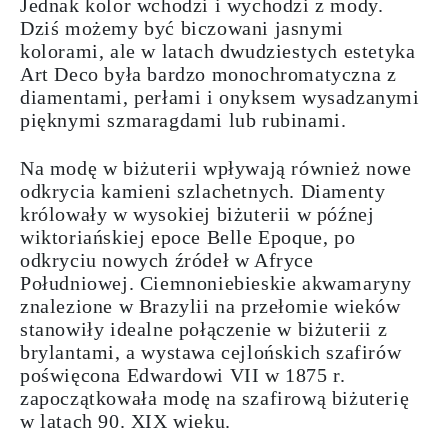
Jednak kolor wchodzi i wychodzi z mody.
Dziś możemy być biczowani jasnymi
kolorami, ale w latach dwudziestych estetyka
Art Deco była bardzo monochromatyczna z
diamentami
,
perłami
i
onyksem
wysadzanymi
pięknymi
szmaragdami
lub
rubinami
.
Na modę w biżuterii wpływają również nowe
o
dkrycia kamieni szlachetnych
.
Diamenty
królowały w wysokiej biżuterii w późnej
wiktoriańskiej epoce Belle Epoque, po
odkryciu nowych źródeł w Afryce
Południowej.
Ciemnoniebieskie
akwamaryny
znalezione w Brazylii na przełomie wieków
stanowiły idealne połączenie w biżuterii z
brylantami, a wystawa
cejlońskich
szafirów
poświęcona Edwardowi VII w 1875 r.
zapoczątkowała modę na szafirową biżuterię
w latach 90. XIX wieku.