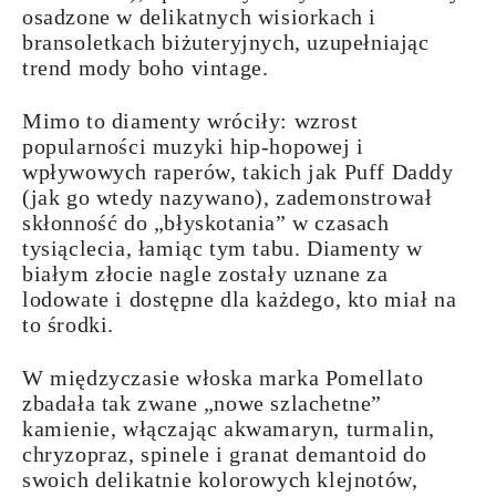
osadzone w delikatnych wisiorkach i
bransoletkach biżuteryjnych, uzupełniając
trend mody boho vintage.
Mimo to diamenty wróciły: wzrost
popularności muzyki hip-hopowej i
wpływowych raperów, takich jak Puff Daddy
(jak go wtedy nazywano), zademonstrował
skłonność do „błyskotania” w czasach
tysiąclecia, łamiąc tym tabu. Diamenty w
białym złocie nagle zostały uznane za
lodowate i dostępne dla każdego, kto miał na
to środki.
W międzyczasie włoska marka Pomellato
zbadała tak zwane
„nowe szlachetne”
kamienie
, włączając
akwamaryn
,
turmalin
,
chryzopraz
,
spinele
i
granat
demantoid
do
swoich delikatnie kolorowych klejnotów,