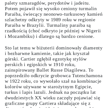
palety
szmaragdów
,
perydotów
i
jadeitu
.
Potem pojawił się wysoko
ceniony
turmalin
Paraiba
, świecący neonowo-turkusowy kamień
szlachetny odkryty w 1989 roku w regionie
Paraiba w Brazylii. Turmaliny paraiba są
rzadkością (choć odkryto je później w Nigerii
i Mozambiku) i dlatego są bardzo cenione.
Sto lat temu w biżuterii dominowały
diamenty
i bezbarwne kamienie, takie jak
kryształ
górski
. Cartier zgłębił egzotykę stylów
perskich i egipskich w 1910 roku,
zainspirowany Ballet Russe Diagilewa. To
poprzedziło odkrycie grobowca
Tutenchamona
w 1922 roku
, co wywołało szał na kombinacje
kolorów używane w
starożytnym
Egipcie
,
turkus i lapis lazuli. Jednak na początku lat
dwudziestych XX wieku zaczęły pojawiać się
graficzne grupy Cartiera składające się z