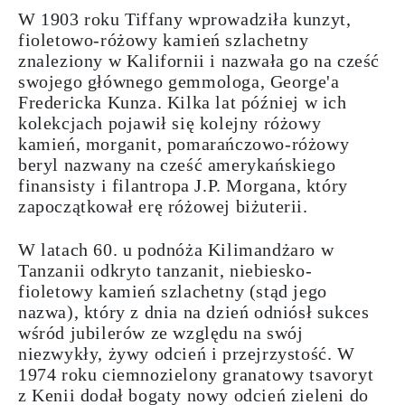
W 1903 roku Tiffany wprowadziła kunzyt,
fioletowo-różowy kamień
szlachetny
znaleziony w Kalifornii i nazwała go na cześć
swojego głównego gemmologa, George'a
Fredericka Kunza. Kilka lat później w ich
kolekcjach pojawił się kolejny różowy
kamień, morganit, pomarańczowo-różowy
beryl nazwany na cześć amerykańskiego
finansisty i filantropa J.P. Morgana, który
zapoczątkował erę
różowej
biżuterii
.
W latach 60. u podnóża Kilimandżaro w
Tanzanii odkryto tanzanit, niebiesko-
fioletowy kamień szlachetny (stąd jego
nazwa), który z dnia na dzień odniósł sukces
wśród jubilerów ze względu na swój
niezwykły, żywy odcień i przejrzystość. W
1974 roku ciemnozielony granatowy tsavoryt
z Kenii dodał bogaty nowy odcień zieleni do