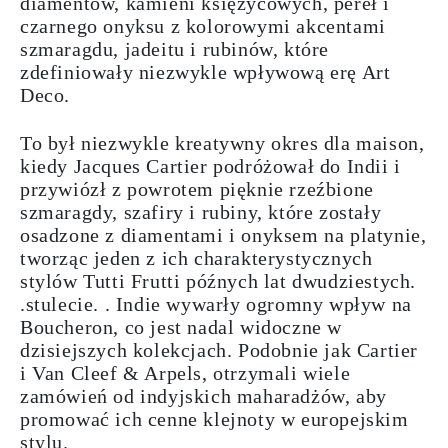
diamentów, kamieni księżycowych, pereł i
czarnego onyksu z kolorowymi akcentami
szmaragdu, jadeitu i rubinów, które
zdefiniowały niezwykle wpływową erę Art
Deco.
To był niezwykle kreatywny okres dla maison,
kiedy Jacques Cartier podróżował do Indii i
przywiózł z powrotem pięknie rzeźbione
szmaragdy, szafiry i rubiny, które zostały
osadzone z diamentami i onyksem na platynie,
tworząc jeden z ich charakterystycznych
stylów Tutti Frutti późnych lat dwudziestych.
.stulecie. . Indie wywarły ogromny wpływ na
Boucheron, co jest nadal widoczne w
dzisiejszych kolekcjach. Podobnie jak Cartier
i Van Cleef & Arpels, otrzymali wiele
zamówień od indyjskich maharadżów, aby
promować ich cenne
klejnoty w europejskim
stylu.