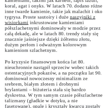
kamieniami, takimi jak karneol, lapis lazuli,
koral, agat i onyks. W latach 70. dodano różne
inne twarde kamienie, takie jak malachit i oko
tygrysa. Proste sautoiry i duże
naszyjniki z
wisiorkami
inkrustowane kamieniami
półszlachetnymi
dominowały w modzie przez
całą dekadę, ale w latach 80. trendy stały się
znacznie jaśniejsze dzięki żółtemu złotu,
dużym perłom i odważnym kolorowym
kamieniom szlachetnym.
Po kryzysie finansowym końca lat 80.
nieuchronnie nastąpił sprzeciw wobec takich
ostentacyjnych pokazów, a na początku lat 90.
dominował nowoczesny
minimalizm
ze
srebrem, białym złotem i drobnymi
brylantami – biżuteria stała się bardzo
dyskretna. W tym samym czasie półszlachetne
talizmany (gładkie w dotyku, a nie
fasetowane), opale i kryształy kwarcu zostały