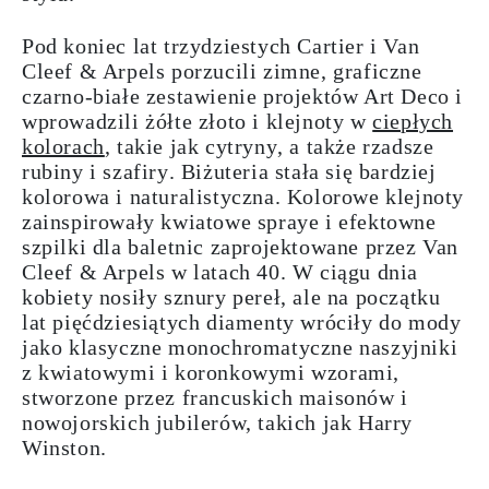
Pod koniec lat trzydziestych Cartier i Van
Cleef & Arpels porzucili zimne, graficzne
czarno-białe zestawienie projektów Art Deco i
wprowadzili
żółte
złoto
i klejnoty w
ciepłych
kolorach
, takie jak
cytryny
, a także rzadsze
rubiny
i
szafiry
. Biżuteria stała się bardziej
kolorowa i naturalistyczna. Kolorowe klejnoty
zainspirowały kwiatowe spraye i efektowne
szpilki dla baletnic zaprojektowane przez Van
Cleef & Arpels w latach 40. W ciągu dnia
kobiety nosiły sznury pereł, ale na początku
lat pięćdziesiątych diamenty wróciły do ​​mody
jako
klasyczne monochromatyczne naszyjniki
z kwiatowymi i koronkowymi wzorami
,
stworzone przez francuskich maisonów i
nowojorskich jubilerów, takich jak Harry
Winston.