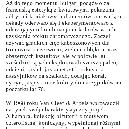
Aż do tego momentu Bulgari podążało za
francuską
estetyką
z
kwiatowymi
pokazami
żółtych i koniakowych diamentów, ale w ciągu
dekady oderwało się i eksperymentowało z
uderzającymi kombinacjami kolorów w celu
uzyskania efektu chromatycznego. Zaczęli
używać gładkich cięć kaboszonowych dla
triumwiratu czerwieni, zieleni i błękitu oraz
obszernych kształtów, ale w połowie lat
sześćdziesiątych eksplorowali szerszą paletę
odcieni, takich jak ametyst i turkus
dla
naszyjników na szelkach
, dodając koral,
cytryn, jaspis i inne kolory do naszyjników na
początku lat 70.
W 1968 roku Van Cleef & Arpels wprowadził
na rynek swój charakterystyczny projekt
Alhambra, kolekcję
biżuterii z motywem
czterolistnej koniczyny
, wypełnionej różnymi