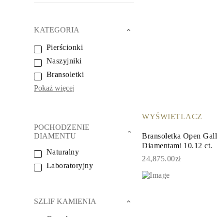
Białe Złoto
Różowe Złoto
950 Platyna
KATEGORIA
Zobacz Wszystkie
OBRĄCZKI ŚLUBNE
Pierścionki
OBRĄCZKI ŚLUBNE DAMSKIE
Klasyczne
Naszyjniki
Eternity
Fashion
Bransoletki
Simple
Pokaż więcej
Zobacz Wszystkie
OBRĄCZKI ŚLUBNE MĘSKIE
Klasyczne
WYŚWIETLACZ
Fashion
Simple
POCHODZENIE
Zobacz Wszystkie
Bransoletka Open Gall
DIAMENTU
METALY & KOLORY
Diamentami 10.12 ct.
Naturalny
Żółte Złoto
24,875.00zł
Białe Złoto
Laboratoryjny
Różowe Złoto
Platyna 950
Zobacz Wszystkie
DIAMENTY
SZLIF KAMIENIA
KATEGORIA
Pierśionki