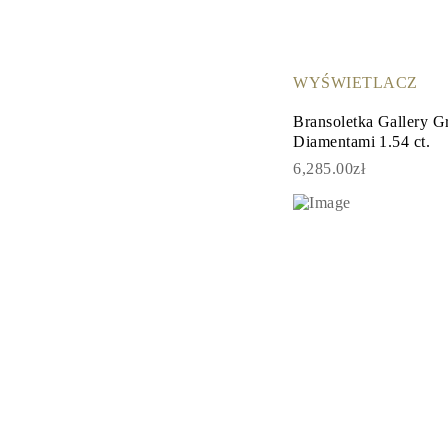
Certyfikacja
Rozmiary pierścionków i tabele
Rozmiary łańcuszków naszyjników
Rozmiary łańcuszków bransoletek
WYŚWIETLACZ
Rozmiary mankietów
Rodzaje Metali i Puncy
Bransoletka Gallery G
Personalizacja
Diamentami 1.54 ct.
Konkurencyjne ceny
O nas
6,285.00zł
Najczęściej zadawane pytania
Usługi
Projektowanie na zamówienie
Proces produkcji
Dostawa i czas realizacji
Nasza gwarancja
Zwroty
Naprawa i Przeróbka rozmiaru
Mapa zasięgu dostaw
Metody płatności
Pielęgnacja biżuterii