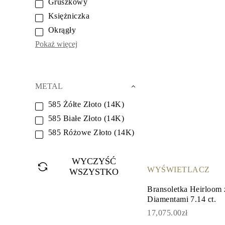
Gruszkowy
Naszyjniki
Bransoletki
Księżniczka
Kolczyki
Okrągły
Zobacz Wszystkie
DIAMENTOWE PIERŚIONKI
Pokaż więcej
Fashion
Klasyczne
Eternity
Litery
METAL
Zobacz Wszystkie
DIAMENTOWE NASZYJNIKI
585 Żółte Złoto (14K)
Solitaire
Litery
585 Białe Złoto (14K)
Liczby
Zobacz Wszystkie
585 Różowe Złoto (14K)
DIAMENTOWE BRANSOLETKI
Tennis
Zobacz Wszystkie
WYCZYŚĆ
DIAMENTOWE KOLCZYKI
WYŚWIETLACZ
WSZYSTKO
Kolczyki Sztyfty
Wiszące
Bransoletka Heirloom
Koła
Diamentami 7.14 ct.
Fashion
17,075.00zł
Zobacz Wszystkie
BIŻUTERIA