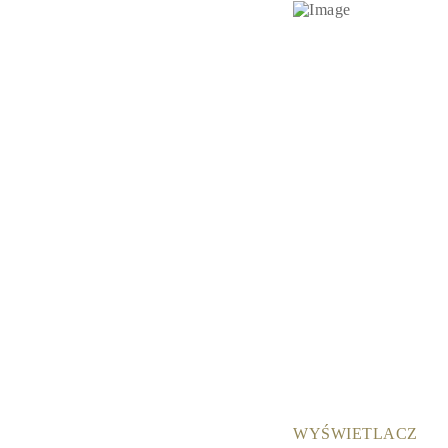
KATEGORIA
Pierśionki
Naszyjniki
Bransoletki
Kolczyki
Pielęgnacja Biżuterii
Zobacz Wszystkie
PIERŚIONKI
Pierścionki Zaręczynowe
Fashion
Klasyczne
Litery
Kamienie Szlachetne
Zobacz Wszystkie
NASZYJNIKI
Solitaire
Kamienie Szlachetne
Litery
Liczby
Zobacz Wszystkie
BRANSOLETKI
Tennis
Litery
Kamienie Szlachetne
WYŚWIETLACZ
Zobacz Wszystkie