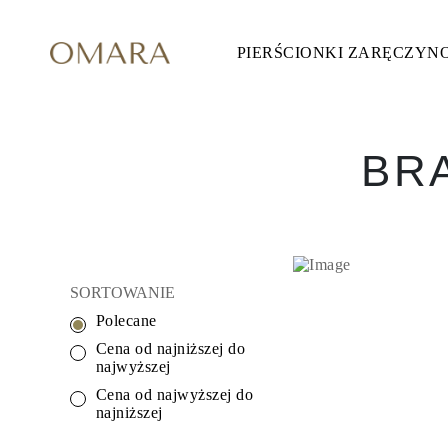
PIERŚCIONKI ZARĘCZYN
Pierścionki Zaręczynowe
STYL
Accented
Halo
Hidden Halo
Solitaire
BR
Glam
Petite
Vintage
3 Kamieni
Zobacz Wszystkie
SZLIF KAMIENIA
Okrągły
SORTOWANIE
Księżniczka
Poduszka
Polecane
Owalny
Szmaragdowy
Cena od najniższej do
Markiza
najwyższej
Gruszka
Cena od najwyższej do
Zobacz Wszystkie
najniższej
METALY & KOLORY
Żółte Złoto