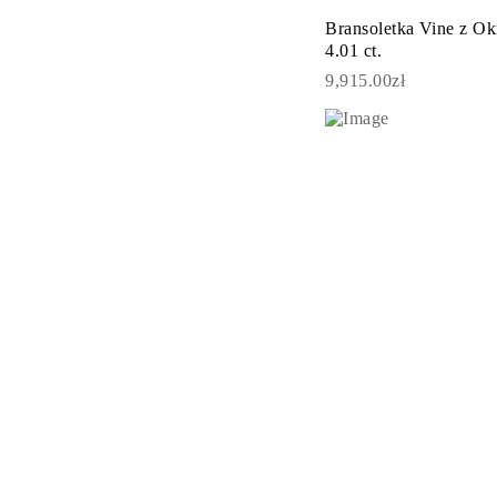
KOLCZYKI
Bransoletka Vine z O
Kolczyki Sztyfty
4.01 ct.
Wiszące
Koła
9,915.00zł
Fashion
Zobacz Wszystkie
TYP METALU
Złota Biżuteria
Platynowa Biżuteria
Srebrna Biżuteria
Zobacz Wszystkie
PREZENTY
PREZENTY
Pierścionki na Prezent
Naszyjniki na Prezent
Kolczyki na Prezent
Bransoletki na Prezent
Zawieszki Charms
Pielęgnacja biżuterii
Karta Podarunkowa
Zobacz Wszystkie
POZNAJ
Edukacja
Przewodnik po Diamentach
Przelicznik Rozmiarów Diamentów