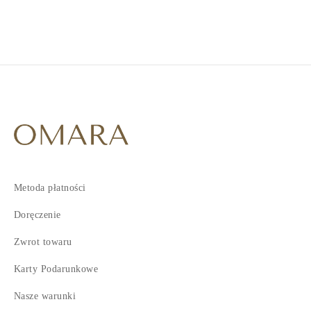
1
2
3
4
5
6
7
Metoda płatności
Doręczenie
Zwrot towaru
Karty Podarunkowe
Nasze warunki