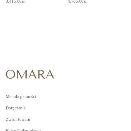
3,415.00zł
4,705.00zł
1
2
3
4
5
Metoda płatności
Doręczenie
Zwrot towaru
Karty Podarunkowe