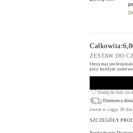
p
D
Całkowita:
6,8
ZESTAW DO C
Otrzymaj profesjonaln
przy każdym zamówi
Dodaj do listy życ
Darmowa dos
zwrot w ciągu 30 dni
SZCZEGÓŁY PRO
Pochodzenie Diamen