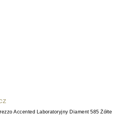
CZ
WYŚ
rezzo Accented Laboratoryjny Diament 585 Żółte
Obrączka
(14K)
4,025.00