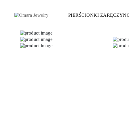
PIERŚCIONKI ZARĘCZYN
Pierścionki Zaręczynowe
STYL
Accented
Halo
Hidden Halo
Solitaire
Glam
Petite
Vintage
3 Kamieni
Zobacz Wszystkie
SZLIF KAMIENIA
Okrągły
Księżniczka
Poduszka
Owalny
Szmaragdowy
Markiza
Gruszka
Zobacz Wszystkie
METALY & KOLORY
Żółte Złoto