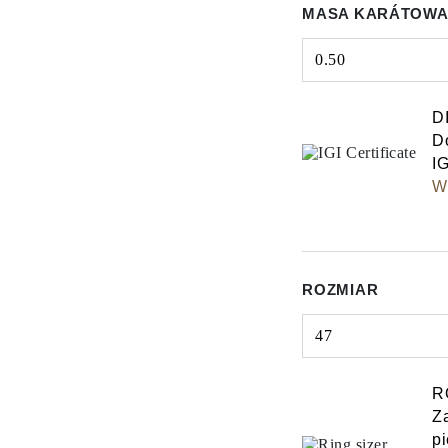
MASA KARÁTOWA
0.50
Select input
D
Do
IG
Wy
ROZMIAR
47
Select input
R
Z
pi