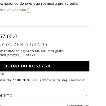
ewności co do swojego rozmiaru pierścionka.
odaj do koszyka
67.00zł
ZYSZCZENIA GRATIS
y zestaw do czyszczenia biżuterii gratis
eniu
powyżej 5 900 ZŁ.
DODAJ DO KOSZYKA
zeń
tawa do
27.08.2026
, jeśli zamówisz dzisiaj
.
Darmowy
.
DUKTU
tu
Laboratoryjny