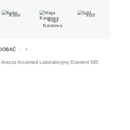
Kolor
Szlif
Waga
Karatowa
ODOBAĆ