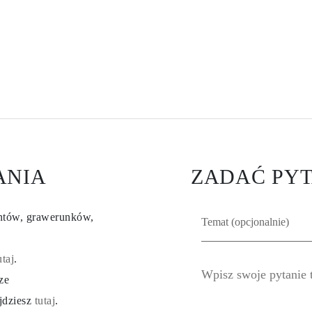
ANIA
ZADAĆ PYT
entów, grawerunków,
utaj
.
ze
ajdziesz
tutaj
.