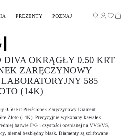
IA
PREZENTY
POZNAJ
DIVA OKRĄGŁY 0.50 KRT
ONEK ZARĘCZYNOWY
 LABORATORYJNY 585
OTO (14K)
y 0.50 krt Pierścionek Zaręczynowy Diament
ółte Złoto (14K). Precyzyjnie wykonany kawałek
redniej barwie F/G i czystości ocenianej na VVS/VS,
cy, niemal bezbłędny blask. Diamenty są szlifowane