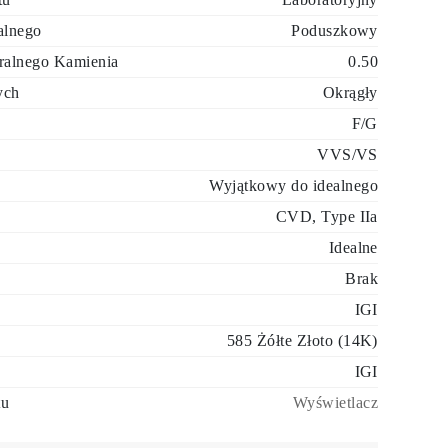
alnego
Poduszkowy
ralnego Kamienia
0.50
ych
Okrągły
F/G
VVS/VS
Wyjątkowy do idealnego
CVD, Type IIa
Idealne
Brak
IGI
585 Żółte Złoto (14K)
IGI
tu
Wyświetlacz