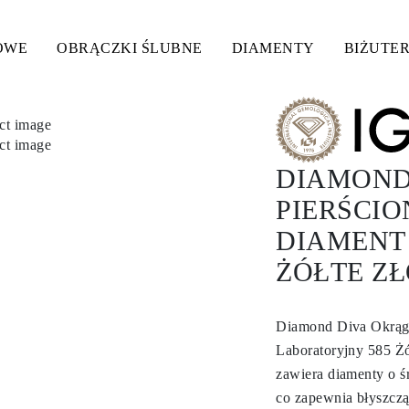
OWE
OBRĄCZKI ŚLUBNE
DIAMENTY
BIŻUTER
DIAMOND 
PIERŚCI
DIAMENT
ŻÓŁTE ZŁ
Diamond Diva Okrągł
Laboratoryjny 585 Ż
zawiera diamenty o ś
co zapewnia błyszczą