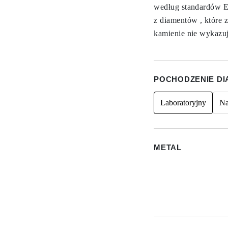
według standardów Ex
z diamentów , które z
kamienie nie wykazuj
POCHODZENIE D
Laboratoryjny
Na
METAL