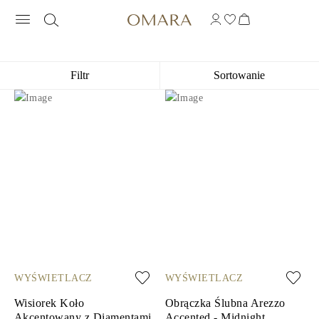
14K BIAŁE ZŁOTO Z KAMIENIAMI S
Filtr
Sortowanie
WYŚWIETLACZ
WYŚWIETLACZ
Wisiorek Koło
Obrączka Ślubna Arezzo
Akcentowany z Diamentami
Accented - Midnight