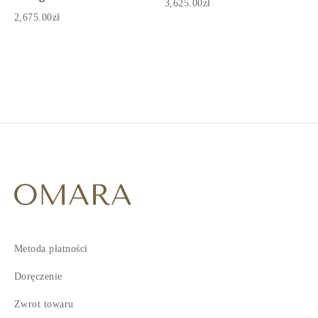
3,625.00zł
2,675.00zł
1
2
3
4
5
6
7
8
9
10
Metoda płatności
11
12
Doręczenie
13
Zwrot towaru