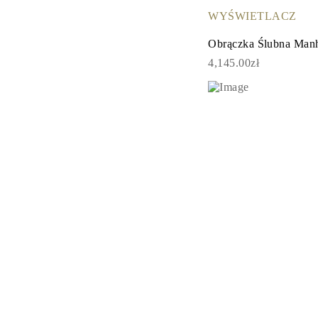
Certyfikacja
WYŚWIETLACZ
Rozmiary pierścionków i tabele
Rozmiary łańcuszków naszyjników
Obrączka Ślubna Manh
Rozmiary łańcuszków bransoletek
Rozmiary mankietów
4,145.00zł
Rodzaje Metali i Puncy
Personalizacja
Konkurencyjne ceny
O nas
Najczęściej zadawane pytania
Usługi
Projektowanie na zamówienie
Proces produkcji
Dostawa i czas realizacji
Nasza gwarancja
Zwroty
Naprawa i Przeróbka rozmiaru
Mapa zasięgu dostaw
Metody płatności
Pielęgnacja biżuterii