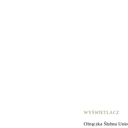
KATEGORIA
Pierśionki
Naszyjniki
Bransoletki
Kolczyki
Pielęgnacja Biżuterii
Zobacz Wszystkie
PIERŚIONKI
Pierścionki Zaręczynowe
Fashion
Klasyczne
Litery
Kamienie Szlachetne
Zobacz Wszystkie
NASZYJNIKI
Solitaire
Kamienie Szlachetne
Litery
Liczby
Zobacz Wszystkie
BRANSOLETKI
Tennis
WYŚWIETLACZ
Litery
Kamienie Szlachetne
Obrączka Ślubna Uni
Zobacz Wszystkie