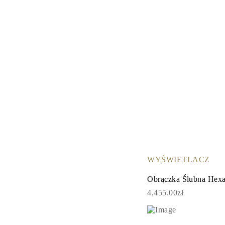
Naszyjniki
Bransoletki
Kolczyki
Zobacz Wszystkie
DIAMENTOWE PIERŚIONKI
Fashion
Klasyczne
Eternity
Litery
Zobacz Wszystkie
DIAMENTOWE NASZYJNIKI
Solitaire
Litery
Liczby
Zobacz Wszystkie
DIAMENTOWE BRANSOLETKI
Tennis
Zobacz Wszystkie
WYŚWIETLACZ
DIAMENTOWE KOLCZYKI
Kolczyki Sztyfty
Obrączka Ślubna Hex
Wiszące
4,455.00zł
Koła
Fashion
Zobacz Wszystkie
BIŻUTERIA