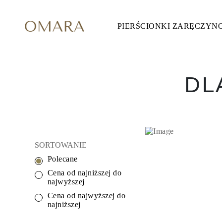
PIERŚCIONKI ZARĘCZYN
Pierścionki Zaręczynowe
STYL
Accented
Halo
Hidden Halo
Solitaire
DL
Glam
Petite
Vintage
3 Kamieni
Zobacz Wszystkie
SZLIF KAMIENIA
Okrągły
SORTOWANIE
Księżniczka
Poduszka
Polecane
Owalny
Szmaragdowy
Cena od najniższej do
Markiza
najwyższej
Gruszka
Cena od najwyższej do
Zobacz Wszystkie
najniższej
METALY & KOLORY
Żółte Złoto