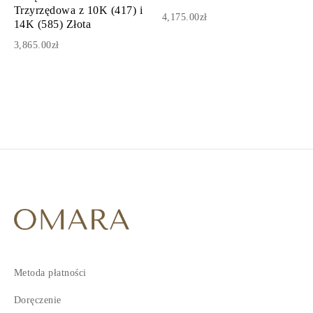
Trzyrzędowa z 10K (417) i
4,175.00zł
14K (585) Złota
3,865.00zł
1
2
3
4
5
6
7
8
9
10
Metoda płatności
11
12
Doręczenie
13