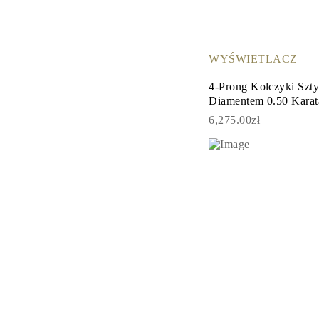
Certyfikacja
Rozmiary pierścionków i tabele
Rozmiary łańcuszków naszyjników
Rozmiary łańcuszków bransoletek
WYŚWIETLACZ
Rozmiary mankietów
Rodzaje Metali i Puncy
4-Prong Kolczyki Szt
Personalizacja
Diamentem 0.50 Karat
Konkurencyjne ceny
O nas
6,275.00zł
Najczęściej zadawane pytania
Usługi
Projektowanie na zamówienie
Proces produkcji
Dostawa i czas realizacji
Nasza gwarancja
Zwroty
Naprawa i Przeróbka rozmiaru
Mapa zasięgu dostaw
Metody płatności
Pielęgnacja biżuterii