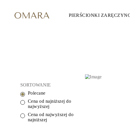
PIERŚCIONKI ZARĘCZYN
Pierścionki Zaręczynowe
STYL
Accented
Halo
Hidden Halo
Solitaire
Glam
Petite
Vintage
3 Kamieni
Zobacz Wszystkie
SZLIF KAMIENIA
Okrągły
SORTOWANIE
Księżniczka
Poduszka
Polecane
Owalny
Szmaragdowy
Cena od najniższej do
Markiza
najwyższej
Gruszka
Cena od najwyższej do
Zobacz Wszystkie
najniższej
METALY & KOLORY
Żółte Złoto