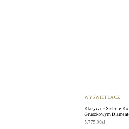
Naszyjniki
Bransoletki
Kolczyki
Zobacz Wszystkie
DIAMENTOWE PIERŚIONKI
Fashion
Klasyczne
Eternity
Litery
Zobacz Wszystkie
DIAMENTOWE NASZYJNIKI
Solitaire
Litery
Liczby
Zobacz Wszystkie
DIAMENTOWE BRANSOLETKI
Tennis
Zobacz Wszystkie
DIAMENTOWE KOLCZYKI
WYŚWIETLACZ
Kolczyki Sztyfty
Wiszące
Klasyczne Srebrne Kol
Koła
Gruszkowym Diamente
Fashion
5,775.00zł
Zobacz Wszystkie
BIŻUTERIA