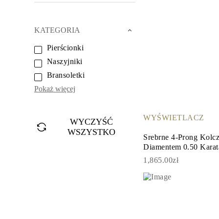
Białe Złoto
Różowe Złoto
950 Platyna
KATEGORIA
Zobacz Wszystkie
OBRĄCZKI ŚLUBNE
Pierścionki
OBRĄCZKI ŚLUBNE DAMSKIE
Klasyczne
Naszyjniki
Eternity
Fashion
Bransoletki
Simple
Pokaż więcej
Zobacz Wszystkie
OBRĄCZKI ŚLUBNE MĘSKIE
Klasyczne
WYŚWIETLACZ
Fashion
WYCZYŚĆ
Simple
WSZYSTKO
Zobacz Wszystkie
Srebrne 4-Prong Kolcz
METALY & KOLORY
Diamentem 0.50 Karat
Żółte Złoto
1,865.00zł
Białe Złoto
Różowe Złoto
Platyna 950
Zobacz Wszystkie
DIAMENTY
KATEGORIA
Pierśionki