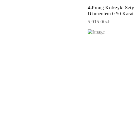
KOLCZYKI
4-Prong Kolczyki Szt
Kolczyki Sztyfty
Diamentem 0.50 Karat
Wiszące
Koła
5,915.00zł
Fashion
Zobacz Wszystkie
TYP METALU
Złota Biżuteria
Platynowa Biżuteria
Srebrna Biżuteria
Zobacz Wszystkie
PREZENTY
PREZENTY
Pierścionki na Prezent
Naszyjniki na Prezent
Kolczyki na Prezent
Bransoletki na Prezent
Zawieszki Charms
Pielęgnacja biżuterii
Karta Podarunkowa
Zobacz Wszystkie
POZNAJ
Edukacja
Przewodnik po Diamentach
Przelicznik Rozmiarów Diamentów