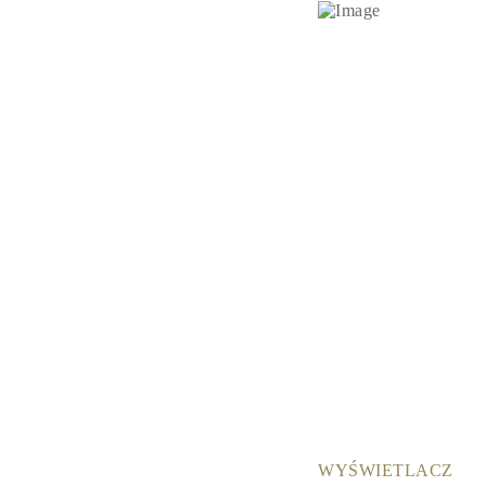
KATEGORIA
Pierśionki
Naszyjniki
Bransoletki
Kolczyki
Pielęgnacja Biżuterii
Zobacz Wszystkie
PIERŚIONKI
Pierścionki Zaręczynowe
Fashion
Klasyczne
Litery
Kamienie Szlachetne
Zobacz Wszystkie
NASZYJNIKI
Solitaire
Kamienie Szlachetne
Litery
Liczby
Zobacz Wszystkie
BRANSOLETKI
Tennis
Litery
Kamienie Szlachetne
WYŚWIETLACZ
Zobacz Wszystkie